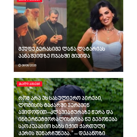
მეუფე გერასიმე ლანა ლატარიას
პანაშვიდზე ოჯახში მივიდა
08/06/2026
ᲐᲮᲐᲚᲘ ᲐᲛᲑᲔᲑᲘ
რომ არა ეს სასულიერო პირები,
ლომისის ტაძარში ვერავინ
ავიდოდით–კლავიატურაზე წერა და
ინტერნეტმორალისტობა ნუ გეგონება
საოკუპაციო ხაზს იქით ქართული
კერის შენარჩუნება.” – დეკანოზი