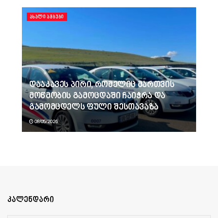
ᲐᲮᲐᲚᲘ ᲐᲛᲑᲔᲑᲘ
დააკავეს პირი, რომელიც მართვის
მოწმობის გამოცდაში ჩაიჭრა და
გამომცდელს ფული შესთავაზა
08/05/2026
კალენდარი