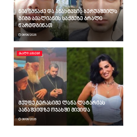
ნია იმნაძე და ანასტასია ბერუაშვილს
გიგა ავალიანის საქმეზე ბრალი
წარედგინათ
08/06/2026
ᲐᲮᲐᲚᲘ ᲐᲛᲑᲔᲑᲘ
მეუფე გერასიმე ლანა ლატარიას
პანაშვიდზე ოჯახში მივიდა
08/06/2026