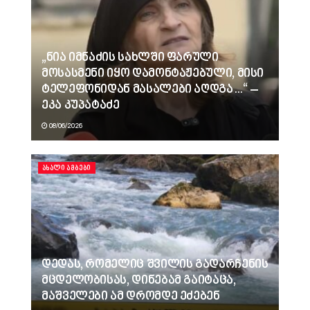
„ნია იმნაძის სახლში ფარული
მოსასმენი იყო დამონტაჟებული, მისი
ტელეფონიდან მასალები აღდგა…“ –
ეკა კუპატაძე
08/06/2026
ᲐᲮᲐᲚᲘ ᲐᲛᲑᲔᲑᲘ
დედას, რომელიც შვილის გადარჩენის
მცდელობისას, დინებამ გაიტაცა,
მაშველები ამ დრომდე ეძებენ