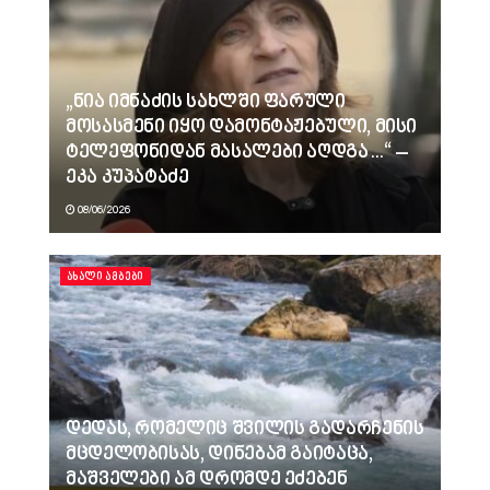
„ნია იმნაძის სახლში ფარული
მოსასმენი იყო დამონტაჟებული, მისი
ტელეფონიდან მასალები აღდგა…“ –
ეკა კუპატაძე
08/06/2026
ᲐᲮᲐᲚᲘ ᲐᲛᲑᲔᲑᲘ
დედას, რომელიც შვილის გადარჩენის
მცდელობისას, დინებამ გაიტაცა,
მაშველები ამ დრომდე ეძებენ