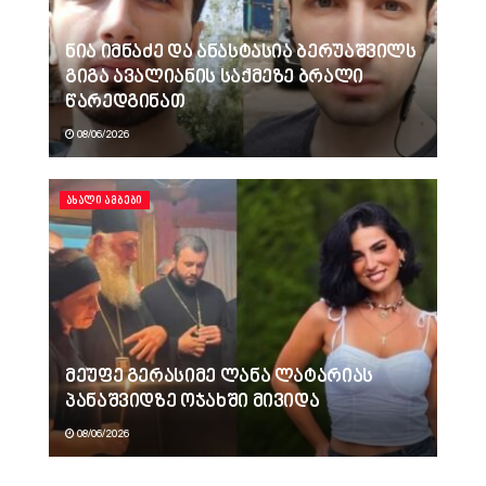
ნია იმნაძე და ანასტასია ბერუაშვილს
გიგა ავალიანის საქმეზე ბრალი
წარედგინათ
08/06/2026
ᲐᲮᲐᲚᲘ ᲐᲛᲑᲔᲑᲘ
მეუფე გერასიმე ლანა ლატარიას
პანაშვიდზე ოჯახში მივიდა
08/06/2026