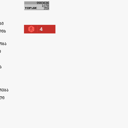
ა
ბი
4
ლის
ობა
ო
ა
ოება
ლი