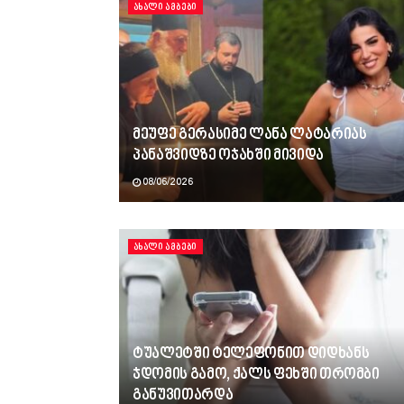
ᲐᲮᲐᲚᲘ ᲐᲛᲑᲔᲑᲘ
მეუფე გერასიმე ლანა ლატარიას
პანაშვიდზე ოჯახში მივიდა
08/06/2026
ᲐᲮᲐᲚᲘ ᲐᲛᲑᲔᲑᲘ
ტუალეტში ტელეფონით დიდხანს
ჯდომის გამო, ქალს ფეხში თრომბი
განუვითარდა