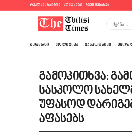
რეკლამა საიტზე
კონტაქტი
ჩვენ შესახებ
ᲛᲗᲐᲕᲐᲠᲘ
ᲞᲝᲚᲘᲢᲘᲙᲐ
ᲔᲥᲡᲙᲚᲣᲖᲘᲕᲘ
ᲛᲡᲝᲤ
გამოკითხვა: გა
სასკოლო სახელ
უფასოდ დარიგე
აფასებს