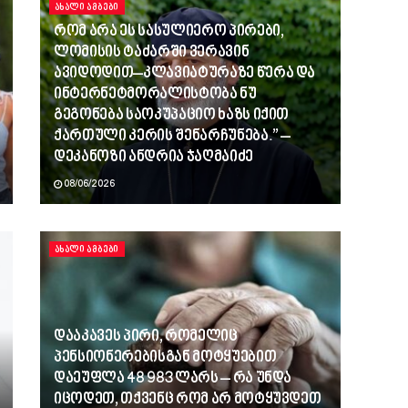
ᲐᲮᲐᲚᲘ ᲐᲛᲑᲔᲑᲘ
რომ არა ეს სასულიერო პირები,
ლომისის ტაძარში ვერავინ
ავიდოდით–კლავიატურაზე წერა და
ინტერნეტმორალისტობა ნუ
გეგონება საოკუპაციო ხაზს იქით
ქართული კერის შენარჩუნება.” –
დეკანოზი ანდრია ჯაღმაიძე
08/06/2026
ᲐᲮᲐᲚᲘ ᲐᲛᲑᲔᲑᲘ
დააკავეს პირი, რომელიც
პენსიონერებისგან მოტყუებით
დაეუფლა 48 983 ლარს – რა უნდა
იცოდეთ, თქვენც რომ არ მოტყუვდეთ