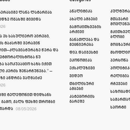
ეები
Categories
Ანალიტიკა
Კულტურ
გერასიმე ლანა ლატარიას
Ახალი Ამბები
Მთავარი
იდზე ოჯახში მივიდა
Მოვლენე
026
Გამოკითხვების
Არქივი
Მკითხვე
ა ეს სასულიერო პირები,
Ბლოგი
Განათლება Და
ს ტაძარში ვერავინ
Მეცნიერება
Მოგზაურ
ით–კლავიატურაზე წერა და
Დიპ.დაიჯესტი
Მსოფლი
ეტმორალისტობა ნუ
Ეკონომიკა
Პერსონა
ბა საოკუპაციო ხაზს იქით
Ექსკლუზივი
Პოლიტიკ
ი კერის შენარჩუნება.” –
Ვიდეო
Რელიგია
ზი ანდრია ჯაღმაიძე
Თბილისური
Რჩევები
026
Ამბები
Საზოგად
ში ტელეფონით დიდხანს
Კატეგორიის
Სამართა
Გარეშე
 გამო, ქალს ფეხში თრომბი
Სპორტი
08/05/2026
თარდა