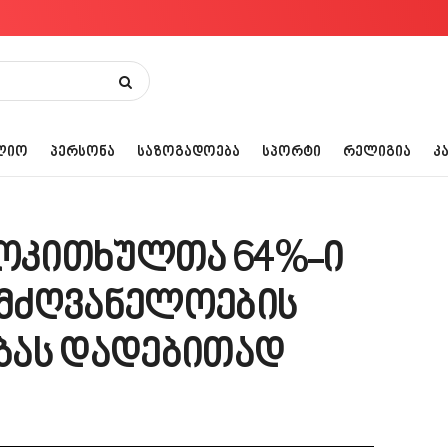
ᲚᲘᲝ
ᲞᲔᲠᲡᲝᲜᲐ
ᲡᲐᲖᲝᲒᲐᲓᲝᲔᲑᲐ
ᲡᲞᲝᲠᲢᲘ
ᲠᲔᲚᲘᲒᲘᲐ
Კ
მოკითხულთა 64%-ი
მძღვანელოების
ბას დადებითად