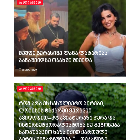
ᲐᲮᲐᲚᲘ ᲐᲛᲑᲔᲑᲘ
მეუფე გერასიმე ლანა ლატარიას
პანაშვიდზე ოჯახში მივიდა
08/06/2026
ᲐᲮᲐᲚᲘ ᲐᲛᲑᲔᲑᲘ
რომ არა ეს სასულიერო პირები,
ლომისის ტაძარში ვერავინ
ავიდოდით–კლავიატურაზე წერა და
ინტერნეტმორალისტობა ნუ გეგონება
საოკუპაციო ხაზს იქით ქართული
კერის შენარჩუნება.” – დეკანოზი