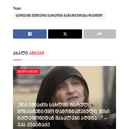
Tags:
სირიაში ქიმიური იარაღის განადგურება დაიწყო
ახალი
ამბები
ᲐᲮᲐᲚᲘ ᲐᲛᲑᲔᲑᲘ
„ნია იმნაძის სახლში ფარული
მოსასმენი იყო დამონტაჟებული, მისი
ტელეფონიდან მასალები აღდგა…“ –
ეკა კუპატაძე