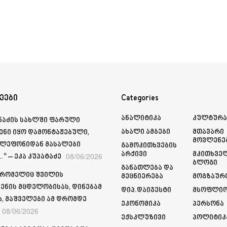
ეები
Categories
Ანალიტიკა
Კულტურ
მნაძის სახლში ფარული
Ახალი Ამბები
Მთავარი
ენი იყო დამონტაჟებული,
Მოვლენე
ელეფონიდან მასალები
Გამოკითხვების
Არქივი
Მკითხვე
08/06/2026
“ – ეკა კუპატაძე
Ბლოგი
Განათლება Და
 რომელიც შვილის
Მეცნიერება
Მოგზაურ
ენის მცდელობისას, დინებამ
Დიპ.დაიჯესტი
Მსოფლი
ა, მაშველები ამ დრომდე
Ეკონომიკა
Პერსონა
08/06/2026
Ექსკლუზივი
Პოლიტიკ