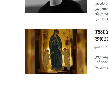
კასპში 
კალათბ
ინფორმა
„ღრმა მწ
იშვია
ლოცვა
07/01/20
ყოვლადწ
- ამ ხა
სიტუაციე