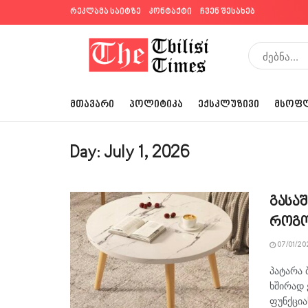
რეკლამა საიტზე
კონტაქტი
ჩვენ შესახებ
ᲛᲗᲐᲕᲐᲠᲘ
ᲞᲝᲚᲘᲢᲘᲙᲐ
ᲔᲥᲡᲙᲚᲣᲖᲘᲕᲘ
ᲛᲡᲝᲤ
Day:
July 1, 2026
გასაშ
როგო
07/01/20
პატარა 
ხშირად
ფუნქცია