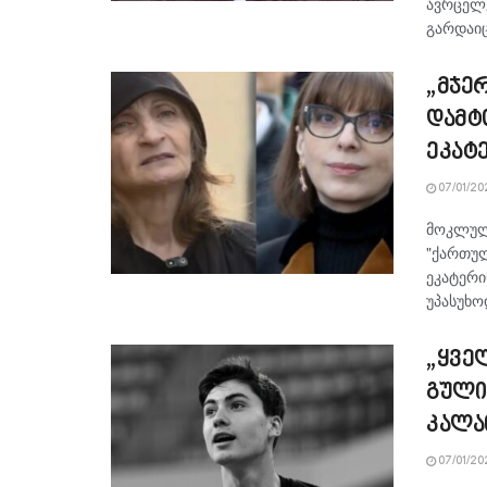
ავრცელე
გარდაიც
„მჯე
დამტ
ეკატ
07/01/20
მოკლული
"ქართულ
ეკატერი
უპასუხოდ
„ყვე
გული
კალა
07/01/20