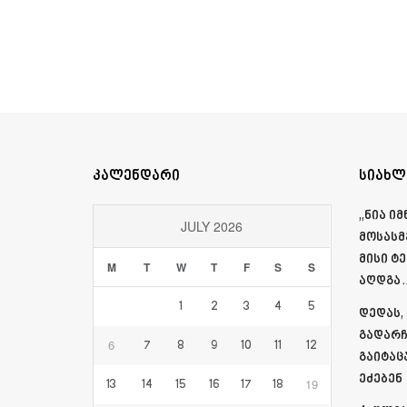
კალენდარი
სიახლ
„ნია ი
JULY 2026
მოსასმ
მისი ტ
M
T
W
T
F
S
S
აღდგა…
1
2
3
4
5
დედას,
გადარჩ
6
7
8
9
10
11
12
გაიტაც
ეძებენ
19
13
14
15
16
17
18