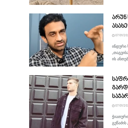
არუნ
ასახ
07/01/20
ინდური 
„თაგვის
ის ანთე
საფრ
გარდ
საჯა
07/01/20
ჭიათური
გეწაძის