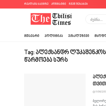
რეკლამა საიტზე
კონტაქტი
ჩვენ შესახებ
ᲛᲗᲐᲕᲐᲠᲘ
ᲞᲝᲚᲘᲢᲘᲙᲐ
ᲔᲥᲡᲙᲚᲣᲖᲘᲕᲘ
ᲛᲡᲝᲤ
Tag:
ალექსანდრ ლუკაშენკოს
წარმოება სურს
ალექ
თვით
11/06/201
ბელორუ
მას ბუნ