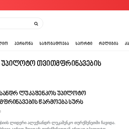
ᲚᲘᲝ
ᲞᲔᲠᲡᲝᲜᲐ
ᲡᲐᲖᲝᲒᲐᲓᲝᲔᲑᲐ
ᲡᲞᲝᲠᲢᲘ
ᲠᲔᲚᲘᲒᲘᲐ
Კ
 უპილოტო თვითმფრინავების
სანდრ ლუკაშენკოს უპილოტო
მფრინავების წარმოება სურს
3
სიის ლიდერი ალექსანდრ ლუკაშენკო თურქმენეთში ჩავიდა.
ებრივი აირით მდიდარ თურქმენეთთან ერთად უპილოტო