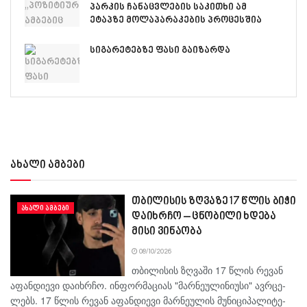
პარკის ჩანაცვლების საკითხი ამ
ეტაპზე მოლაპარაკების პროცესშია
სიგარეტებზე ფასი გაიზარდა
ახალი ამბები
თბილისის ზღვაზე 17 წლის ბიჭი
ᲐᲮᲐᲚᲘ ᲐᲛᲑᲔᲑᲘ
დაიხრჩო – ცნობილი ხდება
მისი ვინაობა
08/10/2026
თბი­ლი­სის ზღვა­ში 17 წლის რე­ვან
აფან­დი­ე­ვი და­იხ­რჩო. ინ­ფორ­მა­ცი­ას "მარ­ნე­უ­ლი­ნი­უ­სი" ავ­რცე­
ლებს. 17 წლის რე­ვან აფან­დი­ე­ვი მარ­ნე­უ­ლის მუ­ნი­ცი­პა­ლი­ტე­