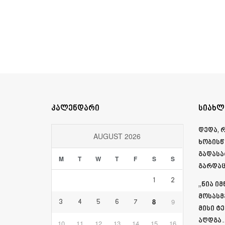
კალენდარი
სიახლ
დედა, 
AUGUST 2026
ხობისწ
გადასა
M
T
W
T
F
S
S
გარდაც
1
2
„ნია ი
მოსასმ
8
9
3
4
5
6
7
მისი ტ
აღდგა…
10
11
12
13
14
15
16