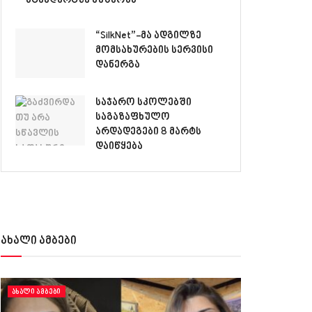
სტანდარტზე მუშაობს
“SilkNet”-მა ადგილზე
მომსახურების სერვისი
დანერგა
საჯარო სკოლებში
საგაზაფხულო
არდადეგები 8 მარტს
დაიწყება
ახალი ამბები
ᲐᲮᲐᲚᲘ ᲐᲛᲑᲔᲑᲘ