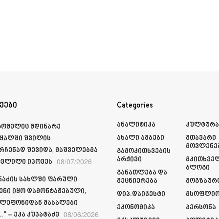
ეები
Categories
Ანალიტიკა
Კულტურ
რომელიც მდინარე
Ახალი Ამბები
Მთავარი
ყალში შვილის
Მოვლენე
რჩენად შევიდა, მაშველებმა
Გამოკითხვების
Არქივი
Მკითხვე
08/07/2026
ვლილი იპოვეს
Ბლოგი
Განათლება Და
მნაძის სახლში ფარული
Მეცნიერება
Მოგზაურ
ენი იყო დამონტაჟებული,
Დიპ.დაიჯესტი
Მსოფლი
ელეფონიდან მასალები
Ეკონომიკა
Პერსონა
08/06/2026
“ – ეკა კუპატაძე