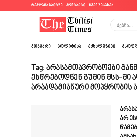
რეკლამა საიტზე
კონტაქტი
ჩვენ შესახებ
ᲛᲗᲐᲕᲐᲠᲘ
ᲞᲝᲚᲘᲢᲘᲙᲐ
ᲔᲥᲡᲙᲚᲣᲖᲘᲕᲘ
ᲛᲡᲝᲤ
Tag:
არასამთავრობოები განმ
ესწრებოდნენ გუშინ შსს-ში ა
არაადამიანური მოპყრობის ა
არას
არ ეს
წამე
ამსახ