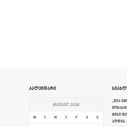
კალენდარი
სიახლ
„ნია ი
AUGUST 2026
მოსასმ
მისი ტ
M
T
W
T
F
S
S
აღდგა…