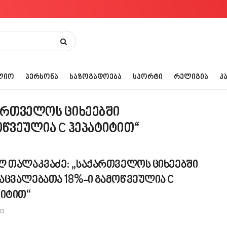
ᲚᲘᲝ
ᲞᲔᲠᲡᲝᲜᲐ
ᲡᲐᲖᲝᲒᲐᲓᲝᲔᲑᲐ
ᲡᲞᲝᲠᲢᲘ
ᲠᲔᲚᲘᲒᲘᲐ
Კ
ართველოს ციხეებში
წვეულია C ჰეპატიტით“
ლ თალაკვაძე: „საქართველოს ციხეებში
აცვალებათა 18%-ი გამოწვეულია C
ტიტით“
13