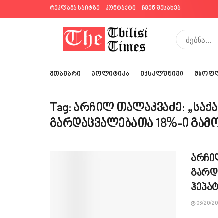
რეკლამა საიტზე
კონტაქტი
ჩვენ შესახებ
ᲛᲗᲐᲕᲐᲠᲘ
ᲞᲝᲚᲘᲢᲘᲙᲐ
ᲔᲥᲡᲙᲚᲣᲖᲘᲕᲘ
ᲛᲡᲝᲤ
Tag:
არჩილ თალაკვაძე: „საქ
გარდაცვალებათა 18%-ი გამო
არჩი
გარდ
ჰეპა
06/20/20