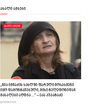
ახალი ამბები
ᲐᲮᲐᲚᲘ ᲐᲛᲑᲔᲑᲘ
„ნია იმნაძის სახლში ფარული მოსასმენი
იყო დამონტაჟებული, მისი ტელეფონიდან
მასალები აღდგა…“ – ეკა კუპატაძე
08/06/2026