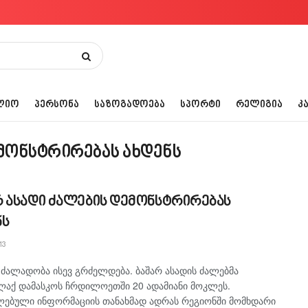
ᲚᲘᲝ
ᲞᲔᲠᲡᲝᲜᲐ
ᲡᲐᲖᲝᲒᲐᲓᲝᲔᲑᲐ
ᲡᲞᲝᲠᲢᲘ
ᲠᲔᲚᲘᲒᲘᲐ
Კ
ემონსტრირებას ახდენს
რ ასადი ძალების დემონსტრირებას
ნს
13
 ძალადობა ისევ გრძელდება. ბაშარ ასადის ძალებმა
აქ დამასკოს ჩრდილოეთში 20 ადამიანი მოკლეს.
ლებული ინფორმაციის თანახმად ადრას რეგიონში მომხდარი