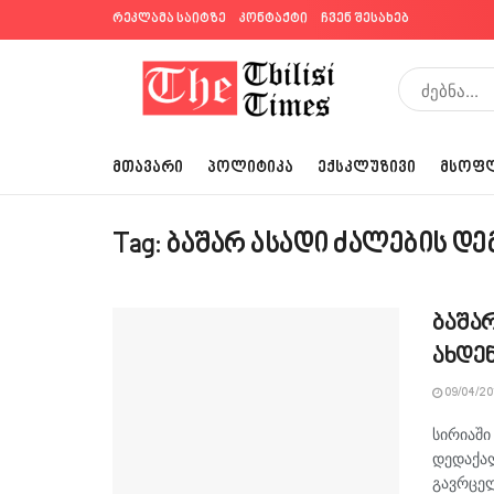
რეკლამა საიტზე
კონტაქტი
ჩვენ შესახებ
ᲛᲗᲐᲕᲐᲠᲘ
ᲞᲝᲚᲘᲢᲘᲙᲐ
ᲔᲥᲡᲙᲚᲣᲖᲘᲕᲘ
ᲛᲡᲝᲤ
Tag:
ბაშარ ასადი ძალების დ
ბაშა
ახდე
09/04/20
სირიაში
დედაქალ
გავრცე