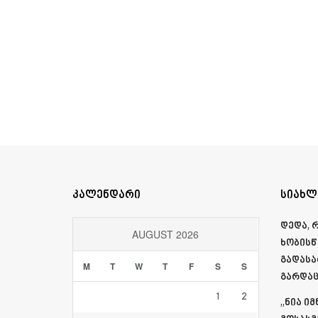
კალენდარი
სიახლ
დედა, 
AUGUST 2026
ხობისწ
გადასა
M
T
W
T
F
S
S
გარდაც
1
2
„ნია ი