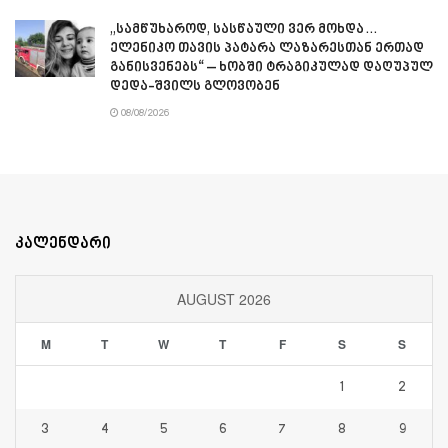
„სამწუხაროდ, სასწაული ვერ მოხდა…
ელენიკო თავის პატარა ლაზარესთან ერთად
განისვენებს“ – ხობში ტრაგიკულად დაღუპულ
დედა-შვილს გლოვობენ
08/08/2026
კალენდარი
AUGUST 2026
M
T
W
T
F
S
S
1
2
3
4
5
6
7
8
9