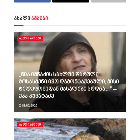
ახალი
ამბები
ᲐᲮᲐᲚᲘ ᲐᲛᲑᲔᲑᲘ
„ნია იმნაძის სახლში ფარული
მოსასმენი იყო დამონტაჟებული, მისი
ტელეფონიდან მასალები აღდგა…“ –
ეკა კუპატაძე
08/06/2026
ᲐᲮᲐᲚᲘ ᲐᲛᲑᲔᲑᲘ