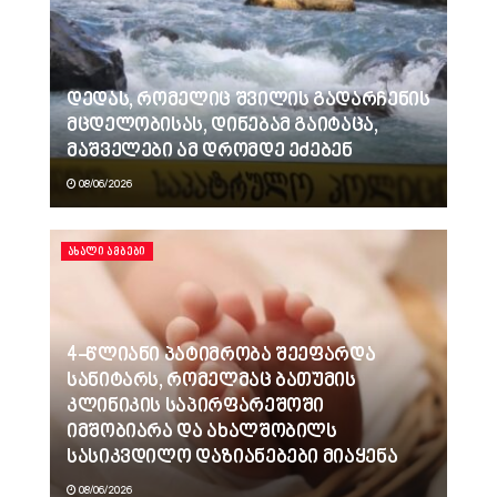
დედას, რომელიც შვილის გადარჩენის
მცდელობისას, დინებამ გაიტაცა,
მაშველები ამ დრომდე ეძებენ
08/06/2026
ᲐᲮᲐᲚᲘ ᲐᲛᲑᲔᲑᲘ
4-წლიანი პატიმრობა შეეფარდა
სანიტარს, რომელმაც ბათუმის
კლინიკის საპირფარეშოში
იმშობიარა და ახალშობილს
სასიკვდილო დაზიანებები მიაყენა
08/06/2026