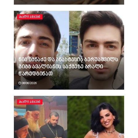
ᲐᲮᲐᲚᲘ ᲐᲛᲑᲔᲑᲘ
ნია იმნაძე და ანასტასია ბერუაშვილს
გიგა ავალიანის საქმეზე ბრალი
წარედგინათ
08/06/2026
ᲐᲮᲐᲚᲘ ᲐᲛᲑᲔᲑᲘ