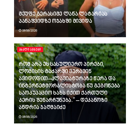
მეუფე გერასიმე ლანა ლატარიას
პანაშვიდზე ოჯახში მივიდა
08/06/2026
ᲐᲮᲐᲚᲘ ᲐᲛᲑᲔᲑᲘ
რომ არა ეს სასულიერო პირები,
ლომისის ტაძარში ვერავინ
ავიდოდით–კლავიატურაზე წერა და
ინტერნეტმორალისტობა ნუ გეგონება
საოკუპაციო ხაზს იქით ქართული
კერის შენარჩუნება.” – დეკანოზი
ანდრია ჯაღმაიძე
08/06/2026