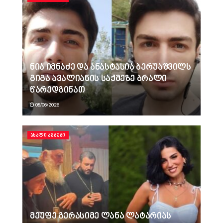
ნია იმნაძე და ანასტასია ბერუაშვილს
გიგა ავალიანის საქმეზე ბრალი
წარედგინათ
08/06/2026
ᲐᲮᲐᲚᲘ ᲐᲛᲑᲔᲑᲘ
მეუფე გერასიმე ლანა ლატარიას