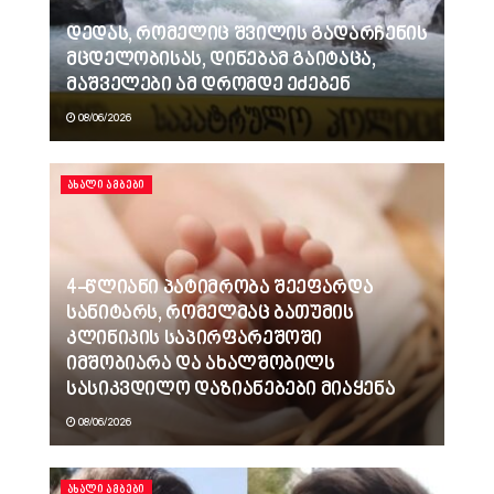
დედას, რომელიც შვილის გადარჩენის
მცდელობისას, დინებამ გაიტაცა,
მაშველები ამ დრომდე ეძებენ
08/06/2026
ᲐᲮᲐᲚᲘ ᲐᲛᲑᲔᲑᲘ
4-წლიანი პატიმრობა შეეფარდა
სანიტარს, რომელმაც ბათუმის
კლინიკის საპირფარეშოში
იმშობიარა და ახალშობილს
სასიკვდილო დაზიანებები მიაყენა
08/06/2026
ᲐᲮᲐᲚᲘ ᲐᲛᲑᲔᲑᲘ