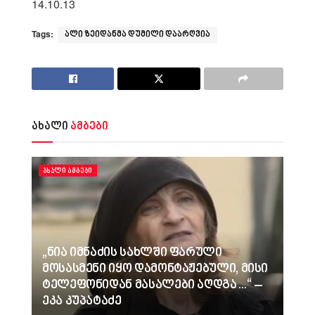
14.10.13
Tags:
ალი ზეიდანმა დუმილი დაარღვია
ახალი
ამბები
ᲐᲮᲐᲚᲘ ᲐᲛᲑᲔᲑᲘ
„ნია იმნაძის სახლში ფარული
მოსასმენი იყო დამონტაჟებული, მისი
ტელეფონიდან მასალები აღდგა…“ –
ეკა კუპატაძე