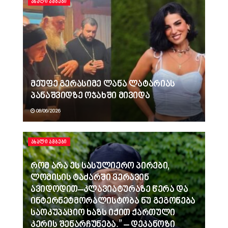
ᲐᲮᲐᲚᲘ ᲐᲛᲑᲔᲑᲘ
მეუფე გერასიმე ლანა ლატარიას
პანაშვიდზე ოჯახში მივიდა
08/06/2026
ᲐᲮᲐᲚᲘ ᲐᲛᲑᲔᲑᲘ
რომ არა ეს სასულიერო პირები,
ლომისის ტაძარში ვერავინ
ავიდოდით–კლავიატურაზე წერა და
ინტერნეტმორალისტობა ნუ გეგონება
საოკუპაციო ხაზს იქით ქართული
კერის შენარჩუნება.” – დეკანოზი