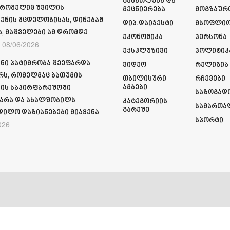
Განათლება Და
 რომელიც შვილის
Მეცნიერება
Მოგზაურ
ენის მცდელობისას, დინებამ
Დიპ.დაიჯესტი
Მსოფლი
ა, მაშველები ამ დრომდე
Ეკონომიკა
Პერსონა
08/06/2026
Ექსკლუზივი
Პოლიტიკ
ნი პატიმრობა შეეფარდა
Ვიდეო
Რელიგია
რს, რომელმაც ბათუმის
Თბილისური
Რჩევები
Ამბები
ის საპირფარეშოში
Საზოგად
არა და ახალშობილს
Კატეგორიის
Სამართა
Გარეშე
დილო დაზიანებები მიაყენა
Სპორტი
026