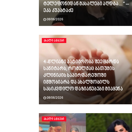
ტელეფონიდან მასალები აღდგა…“ –
ეკა კუპატაძე
08/06/2026
ᲐᲮᲐᲚᲘ ᲐᲛᲑᲔᲑᲘ
4-წლიანი პატიმრობა შეეფარდა
სანიტარს, რომელმაც ბათუმის
კლინიკის საპირფარეშოში
იმშობიარა და ახალშობილს
სასიკვდილო დაზიანებები მიაყენა
08/06/2026
ᲐᲮᲐᲚᲘ ᲐᲛᲑᲔᲑᲘ