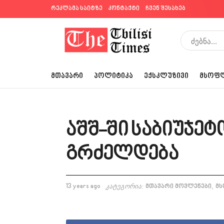
რეკლამა საიტზე
კონტაქტი
ჩვენ შესახებ
ᲛᲗᲐᲕᲐᲠᲘ
ᲞᲝᲚᲘᲢᲘᲙᲐ
ᲔᲥᲡᲙᲚᲣᲖᲘᲕᲘ
ᲛᲡᲝᲤ
აშშ-ში საბიუჯეტ
გრძელდება
,
13 years ago
კატეგორია:
მთავარი მოვლენები
მ