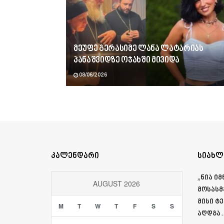
მეუფე გერასიმე ლანა ლატარიას
პანაშვიდზე ოჯახში მივიდა
08/06/2026
კალენდარი
სიახლ
„ნია ი
AUGUST 2026
მოსასმ
მისი ტ
M
T
W
T
F
S
S
აღდგა…