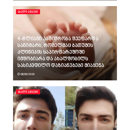
ᲐᲮᲐᲚᲘ ᲐᲛᲑᲔᲑᲘ
4-წლიანი პატიმრობა შეეფარდა
სანიტარს, რომელმაც ბათუმის
კლინიკის საპირფარეშოში
იმშობიარა და ახალშობილს
სასიკვდილო დაზიანებები მიაყენა
08/06/2026
ᲐᲮᲐᲚᲘ ᲐᲛᲑᲔᲑᲘ