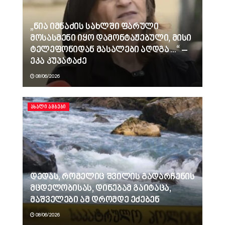
„ნია იმნაძის სახლში ფარული
მოსასმენი იყო დამონტაჟებული, მისი
ტელეფონიდან მასალები აღდგა…“ –
ეკა კუპატაძე
08/06/2026
ᲐᲮᲐᲚᲘ ᲐᲛᲑᲔᲑᲘ
დედას, რომელიც შვილის გადარჩენის
მცდელობისას, დინებამ გაიტაცა,
მაშველები ამ დრომდე ეძებენ
08/06/2026