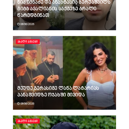
ნია იმნაძე და ანასტასია ბერუაშვილს
გიგა ავალიანის საქმეზე ბრალი
წარედგინათ
08/06/2026
ᲐᲮᲐᲚᲘ ᲐᲛᲑᲔᲑᲘ
მეუფე გერასიმე ლანა ლატარიას
პანაშვიდზე ოჯახში მივიდა
08/06/2026
ᲐᲮᲐᲚᲘ ᲐᲛᲑᲔᲑᲘ