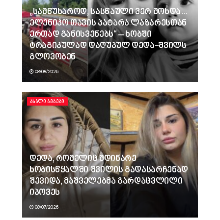
„სამწუხაროდ, სასწაული ვერ მოხდა…
ელენიკო თავის პატარა ლაზარესთან
ერთად განისვენებს“ – ხობში
ტრაგიკულად დაღუპულ დედა-შვილს
გლოვობენ
08/08/2026
ᲐᲮᲐᲚᲘ ᲐᲛᲑᲔᲑᲘ
დედა, რომელიც მდინარე
ხობისწყალში შვილის გადასარჩენად
შევიდა, მაშველებმა გარდაცვლილი
იპოვეს
08/07/2026