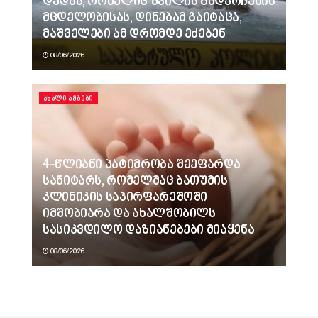
დედას, რომელიც შვილის გადარჩენის
მცდელობისას, დინებამ გაიტაცა,
მაშველები ამ დრომდე ეძებენ
08/06/2026
ᲐᲮᲐᲚᲘ ᲐᲛᲑᲔᲑᲘ
4-წლიანი პატიმრობა შეეფარდა
სანიტარს, რომელმაც ბათუმის
კლინიკის საპირფარეშოში
იმშობიარა და ახალშობილს
სასიკვდილო დაზიანებები მიაყენა
08/06/2026