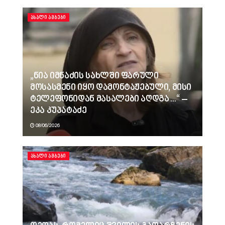
ᲐᲮᲐᲚᲘ ᲐᲛᲑᲔᲑᲘ
„ნია იმნაძის სახლში ფარული
მოსასმენი იყო დამონტაჟებული, მისი
ტელეფონიდან მასალები აღდგა…“ –
ეკა კუპატაძე
08/06/2026
ᲐᲮᲐᲚᲘ ᲐᲛᲑᲔᲑᲘ