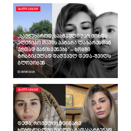
ᲐᲮᲐᲚᲘ ᲐᲛᲑᲔᲑᲘ
„სამწუხაროდ, სასწაული ვერ მოხდა…
ელენიკო თავის პატარა ლაზარესთან
ერთად განისვენებს“ – ხობში
ტრაგიკულად დაღუპულ დედა-შვილს
გლოვობენ
08/08/2026
ᲐᲮᲐᲚᲘ ᲐᲛᲑᲔᲑᲘ
დედა, რომელიც მდინარე
ხობისწყალში შვილის გადასარჩენად