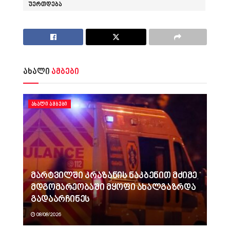
უერთდება
ახალი
ამბები
ᲐᲮᲐᲚᲘ ᲐᲛᲑᲔᲑᲘ
მარტვილში კრაზანის ნაკბენით მძიმე
მდგომარეობაში მყოფი ახალგაზრდა
გადაარჩინეს
08/08/2026