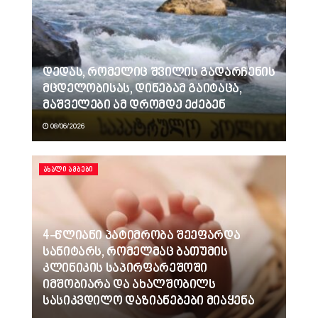
დედას, რომელიც შვილის გადარჩენის
მცდელობისას, დინებამ გაიტაცა,
მაშველები ამ დრომდე ეძებენ
08/06/2026
ᲐᲮᲐᲚᲘ ᲐᲛᲑᲔᲑᲘ
4-წლიანი პატიმრობა შეეფარდა
სანიტარს, რომელმაც ბათუმის
კლინიკის საპირფარეშოში
იმშობიარა და ახალშობილს
სასიკვდილო დაზიანებები მიაყენა