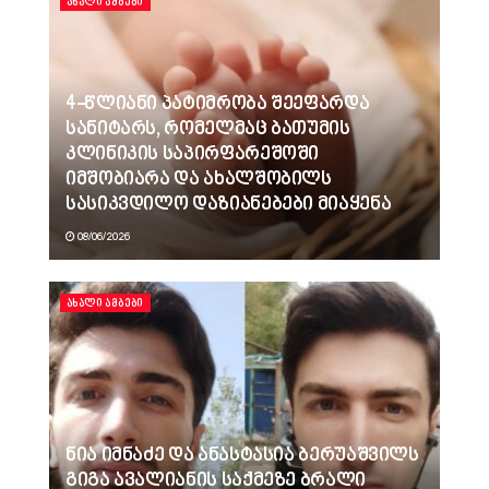
ᲐᲮᲐᲚᲘ ᲐᲛᲑᲔᲑᲘ
4-წლიანი პატიმრობა შეეფარდა
სანიტარს, რომელმაც ბათუმის
კლინიკის საპირფარეშოში
იმშობიარა და ახალშობილს
სასიკვდილო დაზიანებები მიაყენა
08/06/2026
ᲐᲮᲐᲚᲘ ᲐᲛᲑᲔᲑᲘ
ნია იმნაძე და ანასტასია ბერუაშვილს
გიგა ავალიანის საქმეზე ბრალი