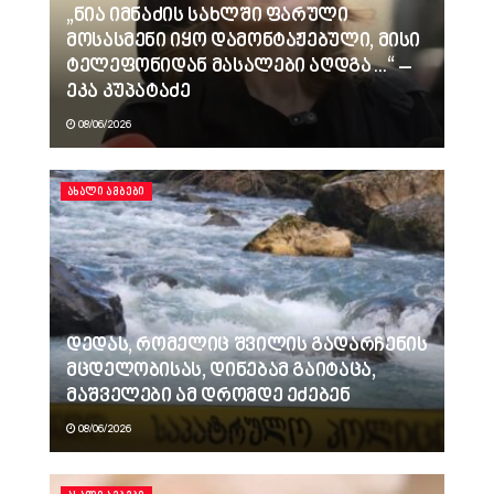
„ნია იმნაძის სახლში ფარული
მოსასმენი იყო დამონტაჟებული, მისი
ტელეფონიდან მასალები აღდგა…“ –
ეკა კუპატაძე
08/06/2026
ᲐᲮᲐᲚᲘ ᲐᲛᲑᲔᲑᲘ
დედას, რომელიც შვილის გადარჩენის
მცდელობისას, დინებამ გაიტაცა,
მაშველები ამ დრომდე ეძებენ
08/06/2026