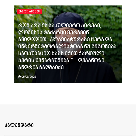
ᲐᲮᲐᲚᲘ ᲐᲛᲑᲔᲑᲘ
რომ არა ეს სასულიერო პირები,
ლომისის ტაძარში ვერავინ
ავიდოდით–კლავიატურაზე წერა და
ინტერნეტმორალისტობა ნუ გეგონება
საოკუპაციო ხაზს იქით ქართული
კერის შენარჩუნება.” – დეკანოზი
ანდრია ჯაღმაიძე
08/06/2026
კალენდარი