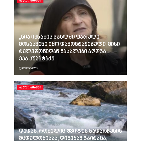
ᲐᲮᲐᲚᲘ ᲐᲛᲑᲔᲑᲘ
„ნია იმნაძის სახლში ფარული
მოსასმენი იყო დამონტაჟებული, მისი
ტელეფონიდან მასალები აღდგა…“ –
ეკა კუპატაძე
08/06/2026
ᲐᲮᲐᲚᲘ ᲐᲛᲑᲔᲑᲘ
დედას, რომელიც შვილის გადარჩენის
მცდელობისას, დინებამ გაიტაცა,