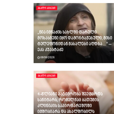
ᲐᲮᲐᲚᲘ ᲐᲛᲑᲔᲑᲘ
„ნია იმნაძის სახლში ფარული
მოსასმენი იყო დამონტაჟებული, მისი
ტელეფონიდან მასალები აღდგა…“ –
ეკა კუპატაძე
08/06/2026
ᲐᲮᲐᲚᲘ ᲐᲛᲑᲔᲑᲘ
4-წლიანი პატიმრობა შეეფარდა
სანიტარს, რომელმაც ბათუმის
კლინიკის საპირფარეშოში
იმშობიარა და ახალშობილს