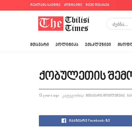
რეკლამა საიტზე
კონტაქტი
ჩვენ შესახებ
ᲛᲗᲐᲕᲐᲠᲘ
ᲞᲝᲚᲘᲢᲘᲙᲐ
ᲔᲥᲡᲙᲚᲣᲖᲘᲕᲘ
ᲛᲡᲝᲤ
ქობულეთის შემო
,
13 years ago
კატეგორია:
მთავარი მოვლენები
სა
გააზიარე Facebook-ზე