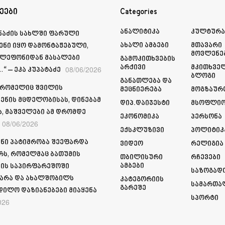
ეები
Categories
Ანალიტიკა
Კულტურ
მნაძის სახლში ფარული
Ახალი Ამბები
Მთავარი
ენი იყო დამონტაჟებული,
Მოვლენე
ელეფონიდან მასალები
Გამოკითხვების
Არქივი
Მკითხვე
08/06/2026
“ – ეკა კუპატაძე
Ბლოგი
Განათლება Და
 რომელიც შვილის
Მეცნიერება
Მოგზაურ
ენის მცდელობისას, დინებამ
Დიპ.დაიჯესტი
Მსოფლი
ა, მაშველები ამ დრომდე
Ეკონომიკა
Პერსონა
08/06/2026
Ექსკლუზივი
Პოლიტიკ
ნი პატიმრობა შეეფარდა
Ვიდეო
Რელიგია
რს, რომელმაც ბათუმის
Თბილისური
Რჩევები
Ამბები
ის საპირფარეშოში
Საზოგად
არა და ახალშობილს
Კატეგორიის
Სამართა
Გარეშე
დილო დაზიანებები მიაყენა
Სპორტი
026