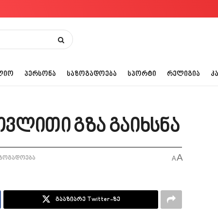
ᲚᲘᲝ
ᲞᲔᲠᲡᲝᲜᲐ
ᲡᲐᲖᲝᲒᲐᲓᲝᲔᲑᲐ
ᲡᲞᲝᲠᲢᲘ
ᲠᲔᲚᲘᲒᲘᲐ
Კ
ვლითი გზა გაიხსნა
A
ზოგადოება
A
გააზიარე Twitter-ზე