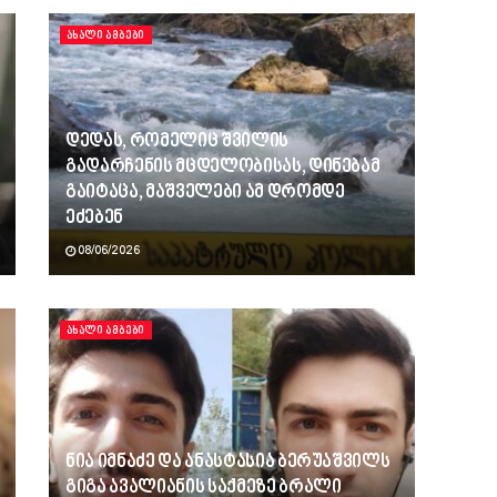
ᲐᲮᲐᲚᲘ ᲐᲛᲑᲔᲑᲘ
დედას, რომელიც შვილის
გადარჩენის მცდელობისას, დინებამ
გაიტაცა, მაშველები ამ დრომდე
ეძებენ
08/06/2026
ᲐᲮᲐᲚᲘ ᲐᲛᲑᲔᲑᲘ
ნია იმნაძე და ანასტასია ბერუაშვილს
გიგა ავალიანის საქმეზე ბრალი