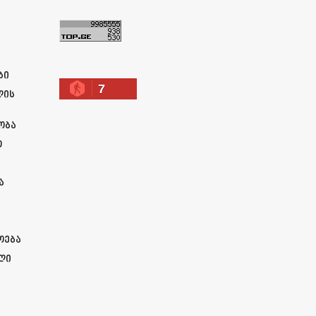
ა
ბი
7
ლის
ობა
ო
ა
ოება
ლი