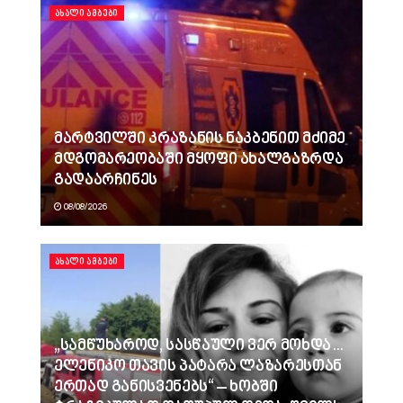
ᲐᲮᲐᲚᲘ ᲐᲛᲑᲔᲑᲘ
მარტვილში კრაზანის ნაკბენით მძიმე
მდგომარეობაში მყოფი ახალგაზრდა
გადაარჩინეს
08/08/2026
ᲐᲮᲐᲚᲘ ᲐᲛᲑᲔᲑᲘ
„სამწუხაროდ, სასწაული ვერ მოხდა…
ელენიკო თავის პატარა ლაზარესთან
ერთად განისვენებს“ – ხობში