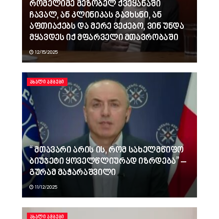
რომელიმე მეზობელ ქვეყანაში
ჩავალ, ან კლინიკას გავხსნი, ან
აფთიაქებს და მერე ვეძებო, ვინ უნდა
მყავდეს იქ მფარველი მთავრობაში
12/15/2025
ᲐᲮᲐᲚᲘ ᲐᲛᲑᲔᲑᲘ
“ მთავარი არის ის, რომ სახელმწიფო
ბიუჯეტი ყოველწლიურად იზრდება” –
გურამ მაჭარაშვილი
11/12/2025
ᲐᲮᲐᲚᲘ ᲐᲛᲑᲔᲑᲘ