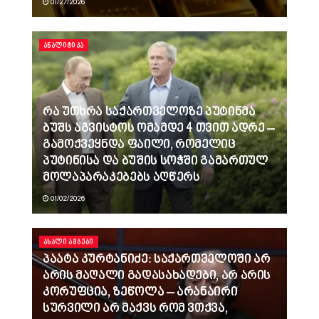
01/27/2026
ᲐᲜᲐᲚᲘᲢᲘᲙᲐ
რა უთხრა საქართველოზე პუტინმა
ბუშს აგვისტოს ომამდე 4 თვით ადრე –
გამოქვეყნდა ფაილი, რომელიც
პუტინისა და ბუშის სოჭში გამართულ
მოლაპარაკებებს აღწერს
01/02/2026
ᲐᲮᲐᲚᲘ ᲐᲛᲑᲔᲑᲘ
პაატა კურტანიძე: საქართველოში არ
არის მაღალი გადასახადები, არ არის
კორუფცია, ზეწოლა – არანაირი
სურვილი არ მაქვს რომ ვთქვა,