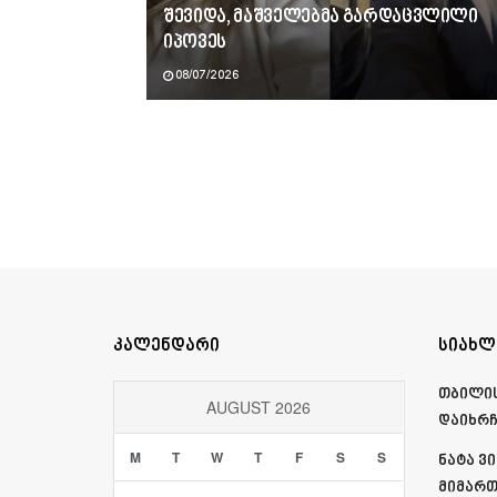
შევიდა, მაშველებმა გარდაცვლილი
იპოვეს
08/07/2026
კალენდარი
სიახლ
თბილის
AUGUST 2026
დაიხრ
M
T
W
T
F
S
S
ნატა ვ
მიმართ