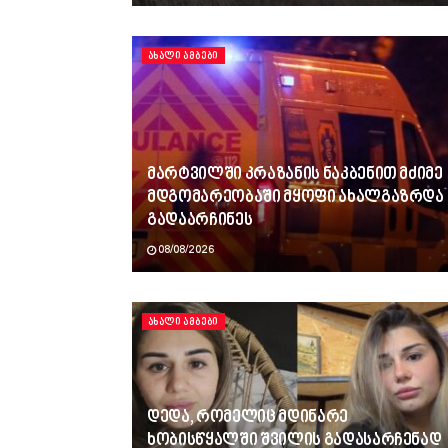
ᲐᲮᲐᲚᲘ ᲐᲛᲑᲔᲑᲘ
მარტვილში კრაზანის ნაკბენით მძიმე
მდგომარეობაში მყოფი ახალგაზრდა
გადაარჩინეს
08/08/2026
ᲐᲮᲐᲚᲘ ᲐᲛᲑᲔᲑᲘ
დედა, რომელიც მდინარე
ხობისწყალში შვილის გადასარჩენად