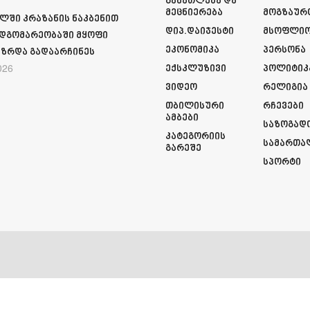
Განათლება Და
Მეცნიერება
Მოგზაურ
ლში კრაზანის ნაკბენით
Დიპ.დაიჯესტი
Მსოფლი
მდგომარეობაში მყოფი
Ეკონომიკა
Პერსონა
ზრდა გადაარჩინეს
026
Ექსკლუზივი
Პოლიტიკ
Ვიდეო
Რელიგია
Თბილისური
Რჩევები
Ამბები
Საზოგად
Კატეგორიის
Სამართა
Გარეშე
Სპორტი