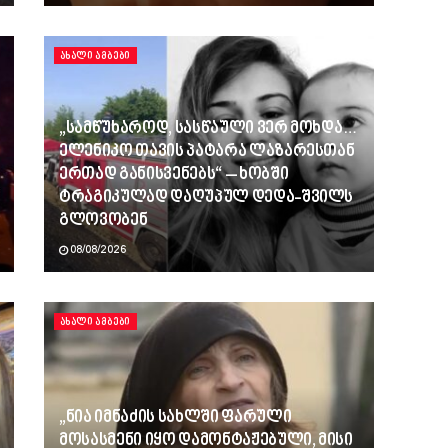
ᲐᲮᲐᲚᲘ ᲐᲛᲑᲔᲑᲘ
„სამწუხაროდ, სასწაული ვერ მოხდა…
ელენიკო თავის პატარა ლაზარესთან
ერთად განისვენებს“ – ხობში
ტრაგიკულად დაღუპულ დედა-შვილს
გლოვობენ
08/08/2026
ᲐᲮᲐᲚᲘ ᲐᲛᲑᲔᲑᲘ
„ნია იმნაძის სახლში ფარული
მოსასმენი იყო დამონტაჟებული, მისი