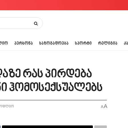
ᲚᲘᲝ
ᲞᲔᲠᲡᲝᲜᲐ
ᲡᲐᲖᲝᲒᲐᲓᲝᲔᲑᲐ
ᲡᲞᲝᲠᲢᲘ
ᲠᲔᲚᲘᲒᲘᲐ
Კ
აზე რას პირდება
ი ჰომოსექსუალებს
A
სოფლიო
A