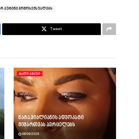
ერ პუტინი ჰომოსექსუალებს
Tweet
ᲐᲮᲐᲚᲘ ᲐᲛᲑᲔᲑᲘ
ნატა ვიბლიანის ადვოკატი
მიმართვას ავრცელებს
08/09/2026