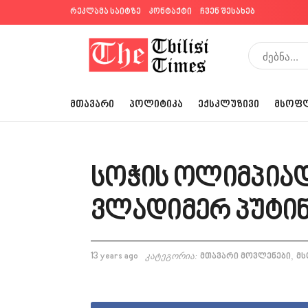
რეკლამა საიტზე
კონტაქტი
ჩვენ შესახებ
ᲛᲗᲐᲕᲐᲠᲘ
ᲞᲝᲚᲘᲢᲘᲙᲐ
ᲔᲥᲡᲙᲚᲣᲖᲘᲕᲘ
ᲛᲡᲝᲤ
სოჭის ოლიმპიად
ვლადიმერ პუტინ
,
13 years ago
კატეგორია:
მთავარი მოვლენები
მ