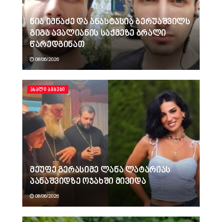
ნია იმნაძე და ანასტასია ბერუაშვილს
გიგა ავალიანის საქმეზე ბრალი
წარედგინათ
08/06/2026
ᲐᲮᲐᲚᲘ ᲐᲛᲑᲔᲑᲘ
მეუფე გერასიმე ლანა ლატარიას
პანაშვიდზე ოჯახში მივიდა
08/06/2026