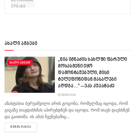
ახალი ამბები
„ნია იმნაძის სახლში ფარული
ᲐᲮᲐᲚᲘ ᲐᲛᲑᲔᲑᲘ
მოსასმენი იყო
დამონტაჟებული, მისი
ტელეფონიდან მასალები
აღდგა…“ – ეკა კუპატაძე
08/06/2026
ანასტასია ბერუაშვილი არის გოგონა, რომელმაც იცოდა, რომ
გიგაზე თავდასხმას აპირებდნენ და იცოდა, რომ თავს დაესხნენ
და გაითიშა. ის ამას ჩვენებაშიც...
DETAILS
ᲛᲔᲢᲘᲡ ᲜᲐᲮᲕᲐ