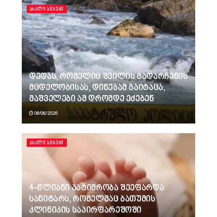
ᲐᲮᲐᲚᲘ ᲐᲛᲑᲔᲑᲘ
დედას, რომელიც შვილის გადარჩენის
მცდელობისას, დინებამ გაიტაცა,
მაშველები ამ დრომდე ეძებენ
08/06/2026
ᲐᲮᲐᲚᲘ ᲐᲛᲑᲔᲑᲘ
4-წლიანი პატიმრობა შეეფარდა
სანიტარს, რომელმაც ბათუმის
კლინიკის საპირფარეშოში