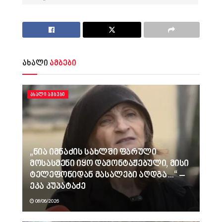
ახალი
ამბები
ᲐᲮᲐᲚᲘ ᲐᲛᲑᲔᲑᲘ
„ნია იმნაძის სახლში ფარული
მოსასმენი იყო დამონტაჟებული, მისი
ტელეფონიდან მასალები აღდგა…“ –
ეკა კუპატაძე
08/06/2026