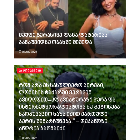
მეუფე გერასიმე ლანა ლატარიას
პანაშვიდზე ოჯახში მივიდა
08/06/2026
ᲐᲮᲐᲚᲘ ᲐᲛᲑᲔᲑᲘ
რომ არა ეს სასულიერო პირები,
ლომისის ტაძარში ვერავინ
ავიდოდით–კლავიატურაზე წერა და
ინტერნეტმორალისტობა ნუ გეგონება
საოკუპაციო ხაზს იქით ქართული
კერის შენარჩუნება.” – დეკანოზი
ანდრია ჯაღმაიძე
08/06/2026