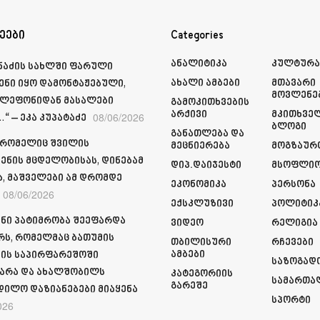
ეები
Categories
Ანალიტიკა
Კულტურ
მნაძის სახლში ფარული
Ახალი Ამბები
Მთავარი
ენი იყო დამონტაჟებული,
Მოვლენე
ელეფონიდან მასალები
Გამოკითხვების
Არქივი
Მკითხვე
08/06/2026
“ – ეკა კუპატაძე
Ბლოგი
Განათლება Და
 რომელიც შვილის
Მეცნიერება
Მოგზაურ
ენის მცდელობისას, დინებამ
Დიპ.დაიჯესტი
Მსოფლი
ა, მაშველები ამ დრომდე
Ეკონომიკა
Პერსონა
08/06/2026
Ექსკლუზივი
Პოლიტიკ
ნი პატიმრობა შეეფარდა
Ვიდეო
Რელიგია
რს, რომელმაც ბათუმის
Თბილისური
Რჩევები
Ამბები
ის საპირფარეშოში
Საზოგად
არა და ახალშობილს
Კატეგორიის
Სამართა
Გარეშე
დილო დაზიანებები მიაყენა
Სპორტი
026