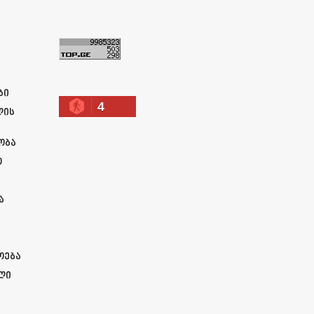
ა
ბი
4
ლის
ობა
ო
ა
ოება
ლი