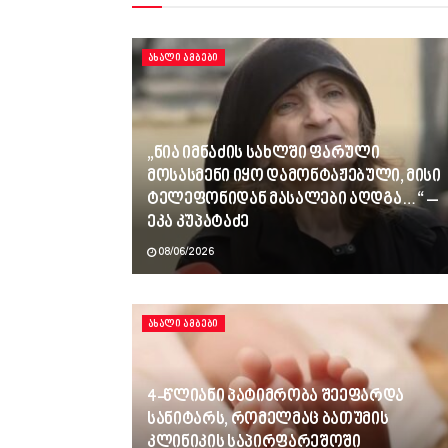
ᲐᲮᲐᲚᲘ ᲐᲛᲑᲔᲑᲘ
„ნია იმნაძის სახლში ფარული
მოსასმენი იყო დამონტაჟებული, მისი
ტელეფონიდან მასალები აღდგა…“ –
ეკა კუპატაძე
08/06/2026
ᲐᲮᲐᲚᲘ ᲐᲛᲑᲔᲑᲘ
4-წლიანი პატიმრობა შეეფარდა
სანიტარს, რომელმაც ბათუმის
კლინიკის საპირფარეშოში