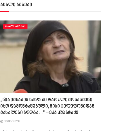
ახალი ამბები
ᲐᲮᲐᲚᲘ ᲐᲛᲑᲔᲑᲘ
„ნია იმნაძის სახლში ფარული მოსასმენი
იყო დამონტაჟებული, მისი ტელეფონიდან
მასალები აღდგა…“ – ეკა კუპატაძე
08/06/2026