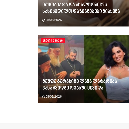
იმშობიარა და ახალშობილს
სასიკვდილო დაზიანებები მიაყენა
08/06/2026
ᲐᲮᲐᲚᲘ ᲐᲛᲑᲔᲑᲘ
მეუფე გერასიმე ლანა ლატარიას
პანაშვიდზე ოჯახში მივიდა
08/06/2026