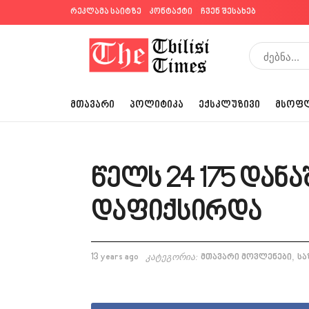
რეკლამა საიტზე
კონტაქტი
ჩვენ შესახებ
ᲛᲗᲐᲕᲐᲠᲘ
ᲞᲝᲚᲘᲢᲘᲙᲐ
ᲔᲥᲡᲙᲚᲣᲖᲘᲕᲘ
ᲛᲡᲝᲤ
წელს 24 175 დან
დაფიქსირდა
,
13 years ago
კატეგორია:
მთავარი მოვლენები
სა