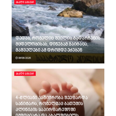
ᲐᲮᲐᲚᲘ ᲐᲛᲑᲔᲑᲘ
დედას, რომელიც შვილის გადარჩენის
მცდელობისას, დინებამ გაიტაცა,
მაშველები ამ დრომდე ეძებენ
08/06/2026
ᲐᲮᲐᲚᲘ ᲐᲛᲑᲔᲑᲘ
4-წლიანი პატიმრობა შეეფარდა
სანიტარს, რომელმაც ბათუმის
კლინიკის საპირფარეშოში
იმშობიარა და ახალშობილს