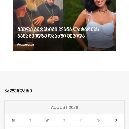
მეუფე გერასიმე ლანა ლატარიას
პანაშვიდზე ოჯახში მივიდა
08/06/2026
კალენდარი
AUGUST 2026
M
T
W
T
F
S
S