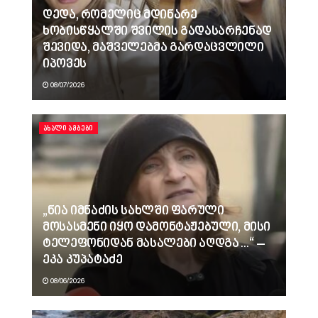
დედა, რომელიც მდინარე
ხობისწყალში შვილის გადასარჩენად
შევიდა, მაშველებმა გარდაცვლილი
იპოვეს
08/07/2026
ᲐᲮᲐᲚᲘ ᲐᲛᲑᲔᲑᲘ
„ნია იმნაძის სახლში ფარული
მოსასმენი იყო დამონტაჟებული, მისი
ტელეფონიდან მასალები აღდგა…“ –
ეკა კუპატაძე
08/06/2026