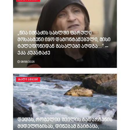
„ნია იმნაძის სახლში ფარული
მოსასმენი იყო დამონტაჟებული, მისი
ტელეფონიდან მასალები აღდგა…“ –
ეკა კუპატაძე
08/06/2026
ᲐᲮᲐᲚᲘ ᲐᲛᲑᲔᲑᲘ
დედას, რომელიც შვილის გადარჩენის
მცდელობისას, დინებამ გაიტაცა,