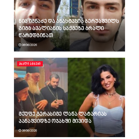
ნია იმნაძე და ანასტასია ბერუაშვილს
გიგა ავალიანის საქმეზე ბრალი
წარედგინათ
08/06/2026
ᲐᲮᲐᲚᲘ ᲐᲛᲑᲔᲑᲘ
მეუფე გერასიმე ლანა ლატარიას
პანაშვიდზე ოჯახში მივიდა
08/06/2026