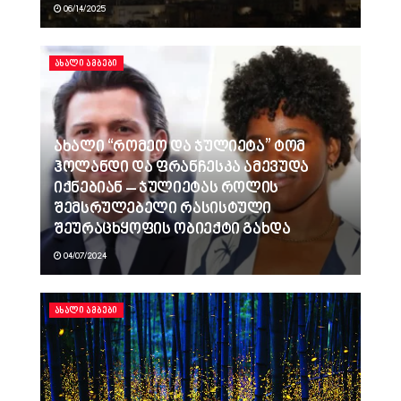
06/14/2025
ᲐᲮᲐᲚᲘ ᲐᲛᲑᲔᲑᲘ
ახალი “რომეო და ჯულიეტა” ტომ
ჰოლანდი და ფრანჩესკა ამევუდა
იქნებიან – ჯულიეტას როლის
შემსრულებელი რასისტული
შეურაცხყოფის ობიექტი გახდა
04/07/2024
ᲐᲮᲐᲚᲘ ᲐᲛᲑᲔᲑᲘ