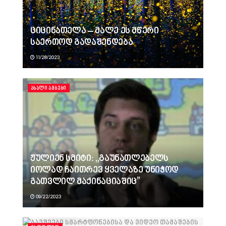
ციცინათელა – მალე ეს მწერი
საერთოდ გადაშენდება
11/28/2023
ᲐᲮᲐᲚᲘ ᲐᲛᲑᲔᲑᲘ
ჟულიენ სმიტი: ,,გაუნათლებელს
იოლად ჩაითრევ ყველაზე უნიჭოდ
გათვლილ მაქინაციაშიც”
09/22/2023