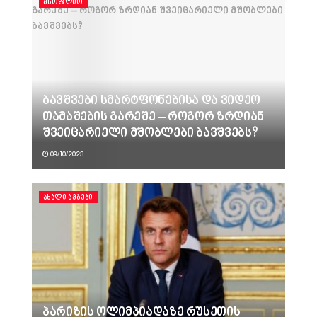
ᲛᲡᲝᲤᲚᲘᲝ
ბავშვები სმარტფონებისა და ვიდეო
თამაშების გარეშე – როგორ ზრდიან
შვეიცარიელი მშობლები ბავშვებს?
09/10/2023
ᲐᲮᲐᲚᲘ ᲐᲛᲑᲔᲑᲘ
პარიზის ოლიმპიადაზე რუსეთის