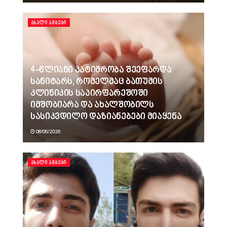
ᲐᲮᲐᲚᲘ ᲐᲛᲑᲔᲑᲘ
4-წლიანი პატიმრობა შეეფარდა
სანიტარს, რომელმაც ბათუმის
კლინიკის საპირფარეშოში
იმშობიარა და ახალშობილს
სასიკვდილო დაზიანებები მიაყენა
08/06/2026
ᲐᲮᲐᲚᲘ ᲐᲛᲑᲔᲑᲘ