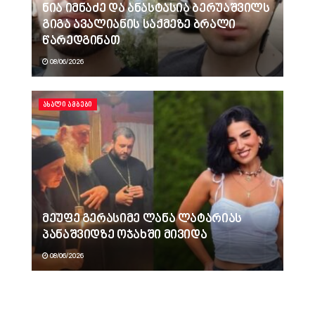
ნია იმნაძე და ანასტასია ბერუაშვილს
გიგა ავალიანის საქმეზე ბრალი
წარედგინათ
08/06/2026
ᲐᲮᲐᲚᲘ ᲐᲛᲑᲔᲑᲘ
მეუფე გერასიმე ლანა ლატარიას
პანაშვიდზე ოჯახში მივიდა
08/06/2026