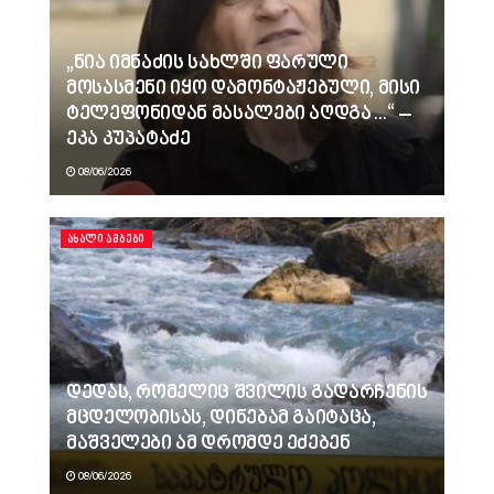
„ნია იმნაძის სახლში ფარული
მოსასმენი იყო დამონტაჟებული, მისი
ტელეფონიდან მასალები აღდგა…“ –
ეკა კუპატაძე
08/06/2026
ᲐᲮᲐᲚᲘ ᲐᲛᲑᲔᲑᲘ
დედას, რომელიც შვილის გადარჩენის
მცდელობისას, დინებამ გაიტაცა,
მაშველები ამ დრომდე ეძებენ
08/06/2026