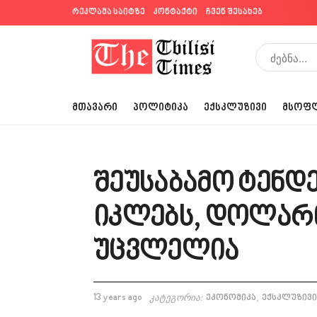
რეკლამა საიტზე
კონტაქტი
ჩვენ შესახებ
ᲛᲗᲐᲕᲐᲠᲘ
ᲞᲝᲚᲘᲢᲘᲙᲐ
ᲔᲥᲡᲙᲚᲣᲖᲘᲕᲘ
ᲛᲡᲝᲤ
შეუსაბამო ტენდ
იკლებს, დოლარი
უცვლელია
,
13 years ago
კატეგორია:
ეკონომიკა
ექსკლუზივი