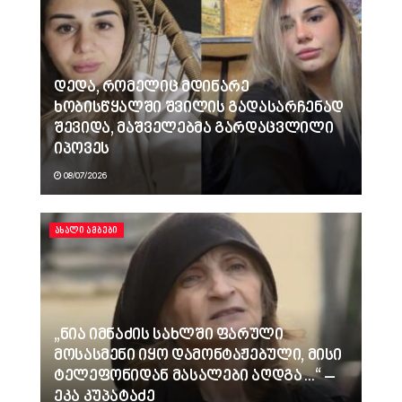
დედა, რომელიც მდინარე
ხობისწყალში შვილის გადასარჩენად
შევიდა, მაშველებმა გარდაცვლილი
იპოვეს
08/07/2026
ᲐᲮᲐᲚᲘ ᲐᲛᲑᲔᲑᲘ
„ნია იმნაძის სახლში ფარული
მოსასმენი იყო დამონტაჟებული, მისი
ტელეფონიდან მასალები აღდგა…“ –
ეკა კუპატაძე