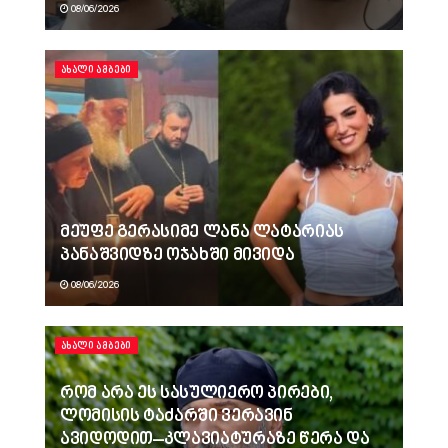
08/06/2026
ᲐᲮᲐᲚᲘ ᲐᲛᲑᲔᲑᲘ
მეუფე გერასიმე ლანა ლატარიას
პანაშვიდზე ოჯახში მივიდა
08/06/2026
ᲐᲮᲐᲚᲘ ᲐᲛᲑᲔᲑᲘ
რომ არა ეს სასულიერო პირები,
ლომისის ტაძარში ვერავინ
ავიდოდით–კლავიატურაზე წერა და