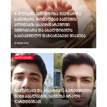
4-წლიანი პატიმრობა შეეფარდა
სანიტარს, რომელმაც ბათუმის
კლინიკის საპირფარეშოში
იმშობიარა და ახალშობილს
სასიკვდილო დაზიანებები მიაყენა
08/06/2026
ᲐᲮᲐᲚᲘ ᲐᲛᲑᲔᲑᲘ
ნია იმნაძე და ანასტასია ბერუაშვილს
გიგა ავალიანის საქმეზე ბრალი
წარედგინათ