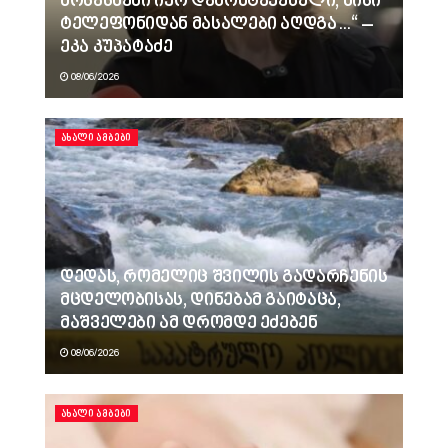
მოსასმენი იყო დამონტაჟებული, მისი
ტელეფონიდან მასალები აღდგა…“ –
ეკა კუპატაძე
08/06/2026
ᲐᲮᲐᲚᲘ ᲐᲛᲑᲔᲑᲘ
დედას, რომელიც შვილის გადარჩენის
მცდელობისას, დინებამ გაიტაცა,
მაშველები ამ დრომდე ეძებენ
08/06/2026
ᲐᲮᲐᲚᲘ ᲐᲛᲑᲔᲑᲘ