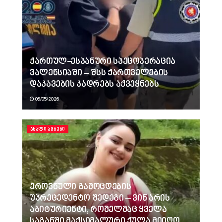
ქართულ-ესპანური სპეცოპერაცია
ვალენსიაში – შსს ქართველების
დაკავების კადრებს აქვეყნებს
08/05/2026
ᲐᲮᲐᲚᲘ ᲐᲛᲑᲔᲑᲘ
ეროვნული გამოცდების
უპრეცედენტო შედეგი – ვინ არის
აბიტურიენტი, რომელმაც ყველა
საგანში მაქსიმალური ქულა მიიღო