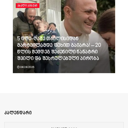
ᲐᲮᲐᲚᲘ ᲐᲛᲑᲔᲑᲘ
5 დღე-ღამე თბილისიდან
მარტვილამდე ფეხით გაიარა! – 20
წლის შემდეგ შეძენილი ნანატრი
შვილი და შესრულებული პირობა
04/24/2026
კალენდარი