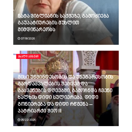
ნატა ვიბლიანის საქმეზე, გამოძიება
გაუპატიურების მუხლით
მიმდინარეობს
07/18/2026
ᲐᲮᲐᲚᲘ ᲐᲛᲑᲔᲑᲘ
მისი უწმინდესობის და უნეტარესობის
გარდაცვალების შემდეგ და
გასვენების დღეებში, გამოჩნდა ჩვენი
ხალხის დიდი სულიერება, დიდი
გონიერება და დიდი რწმენა –
პატრიარქი შიო III
05/22/2026