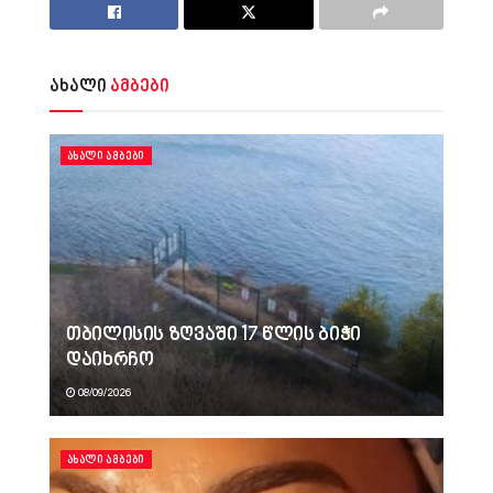
ახალი
ამბები
ᲐᲮᲐᲚᲘ ᲐᲛᲑᲔᲑᲘ
თბილისის ზღვაში 17 წლის ბიჭი
დაიხრჩო
08/09/2026
ᲐᲮᲐᲚᲘ ᲐᲛᲑᲔᲑᲘ