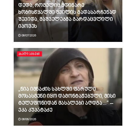
დედა, რომელიც მდინარე
ხობისწყალში შვილის გადასარჩენად
შევიდა, მაშველებმა გარდაცვლილი
იპოვეს
08/07/2026
ᲐᲮᲐᲚᲘ ᲐᲛᲑᲔᲑᲘ
„ნია იმნაძის სახლში ფარული
მოსასმენი იყო დამონტაჟებული, მისი
ტელეფონიდან მასალები აღდგა…“ –
ეკა კუპატაძე
08/06/2026