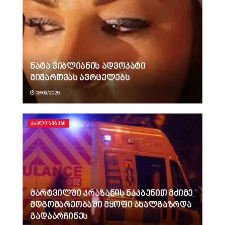
ნატა ვიბლიანის ადვოკატი
მიმართვას ავრცელებს
08/09/2026
ᲐᲮᲐᲚᲘ ᲐᲛᲑᲔᲑᲘ
მარტვილში კრაზანის ნაკბენით მძიმე
მდგომარეობაში მყოფი ახალგაზრდა
გადაარჩინეს