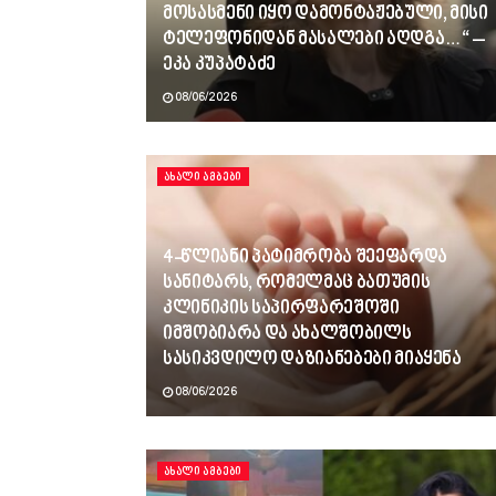
მოსასმენი იყო დამონტაჟებული, მისი
ტელეფონიდან მასალები აღდგა…“ –
ეკა კუპატაძე
08/06/2026
ᲐᲮᲐᲚᲘ ᲐᲛᲑᲔᲑᲘ
4-წლიანი პატიმრობა შეეფარდა
სანიტარს, რომელმაც ბათუმის
კლინიკის საპირფარეშოში
იმშობიარა და ახალშობილს
სასიკვდილო დაზიანებები მიაყენა
08/06/2026
ᲐᲮᲐᲚᲘ ᲐᲛᲑᲔᲑᲘ