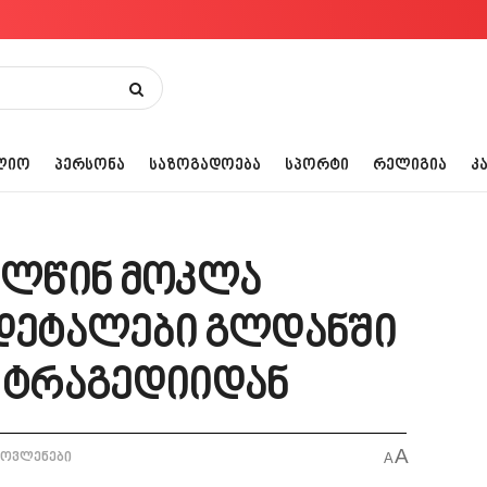
ᲚᲘᲝ
ᲞᲔᲠᲡᲝᲜᲐ
ᲡᲐᲖᲝᲒᲐᲓᲝᲔᲑᲐ
ᲡᲞᲝᲠᲢᲘ
ᲠᲔᲚᲘᲒᲘᲐ
Კ
ვალწინ მოკლა
 დეტალები გლდანში
ტრაგედიიდან
A
მოვლენები
A