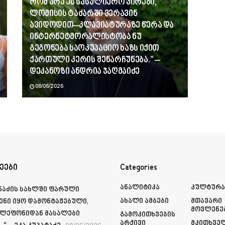
რომ არა ეს სასულიერო პირები,
ლომისის ტაძარში ვერავინ
ავიდოდით–კლავიატურაზე წერა და
ინტერნეტმორალისტობა ნუ
გეგონება საოკუპაციო ხაზს იქით
ქართული კერის შენარჩუნება.” –
დეკანოზი ანდრია ჯაღმაიძე
08/06/2026
ეები
Categories
Ანალიტიკა
Კულტურ
მნაძის სახლში ფარული
Ახალი Ამბები
Მთავარი
ენი იყო დამონტაჟებული,
Მოვლენე
ელეფონიდან მასალები
Გამოკითხვების
Არქივი
Მკითხვე
08/06/2026