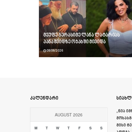
მეუფე გერასიმე ლანა ლატარიას
პანაშვიდზე ოჯახში მივიდა
08/06/2026
კალენდარი
სიახლ
„ნია ი
AUGUST 2026
მოსასმ
მისი ტ
M
T
W
T
F
S
S