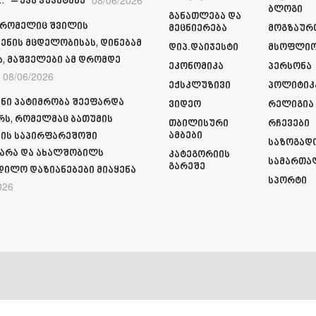
“ – ეკა კუპატაძე
Ბლოგი
Განათლება Და
 რომელიც შვილის
Მეცნიერება
Მოგზაურ
ენის მცდელობისას, დინებამ
Დიპ.დაიჯესტი
Მსოფლი
ა, მაშველები ამ დრომდე
Ეკონომიკა
Პერსონა
08/06/2026
Ექსკლუზივი
Პოლიტიკ
ნი პატიმრობა შეეფარდა
Ვიდეო
Რელიგია
რს, რომელმაც ბათუმის
Თბილისური
Რჩევები
Ამბები
ის საპირფარეშოში
Საზოგად
არა და ახალშობილს
Კატეგორიის
Სამართა
Გარეშე
დილო დაზიანებები მიაყენა
Სპორტი
026