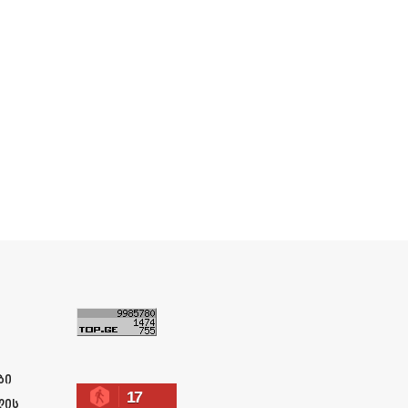
ა
ბი
17
ლის