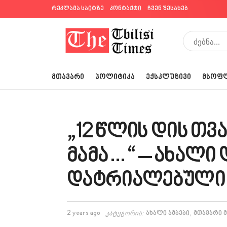
რეკლამა საიტზე
კონტაქტი
ჩვენ შესახებ
ᲛᲗᲐᲕᲐᲠᲘ
ᲞᲝᲚᲘᲢᲘᲙᲐ
ᲔᲥᲡᲙᲚᲣᲖᲘᲕᲘ
ᲛᲡᲝᲤ
„12 წლის დის თ
მამა…“ – ახალი
დატრიალებული 
,
2 years ago
კატეგორია:
ახალი ამბები
მთავარი 