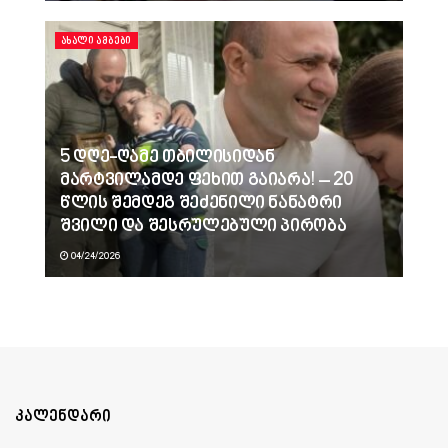
ᲐᲮᲐᲚᲘ ᲐᲛᲑᲔᲑᲘ
5 დღე-ღამე თბილისიდან
მარტვილამდე ფეხით გაიარა! – 20
წლის შემდეგ შეძენილი ნანატრი
შვილი და შესრულებული პირობა
04/24/2026
კალენდარი