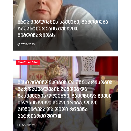
ნატა ვიბლიანის საქმეზე, გამოძიება
გაუპატიურების მუხლით
მიმდინარეობს
07/18/2026
ᲐᲮᲐᲚᲘ ᲐᲛᲑᲔᲑᲘ
მისი უწმინდესობის და უნეტარესობის
გარდაცვალების შემდეგ და
გასვენების დღეებში, გამოჩნდა ჩვენი
ხალხის დიდი სულიერება, დიდი
გონიერება და დიდი რწმენა –
პატრიარქი შიო III
05/22/2026