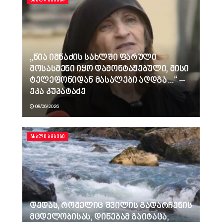
„ნია იმნაძის სახლში ფარული
მოსასმენი იყო დამონტაჟებული, მისი
ტელეფონიდან მასალები აღდგა…“ –
ეკა კუპატაძე
08/06/2026
ᲐᲮᲐᲚᲘ ᲐᲛᲑᲔᲑᲘ
დედას, რომელიც შვილის გადარჩენის
მცდელობისას, დინებამ გაიტაცა,