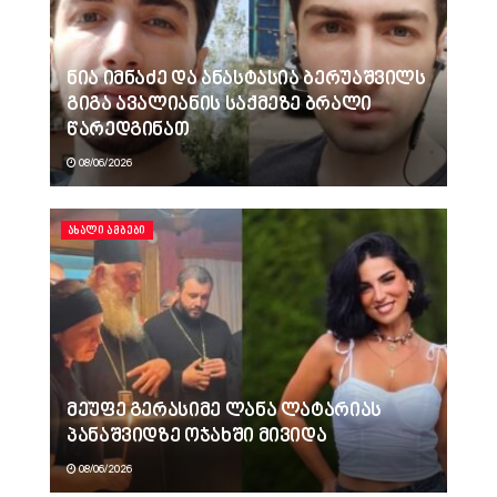
ნია იმნაძე და ანასტასია ბერუაშვილს
გიგა ავალიანის საქმეზე ბრალი
წარედგინათ
08/06/2026
ᲐᲮᲐᲚᲘ ᲐᲛᲑᲔᲑᲘ
მეუფე გერასიმე ლანა ლატარიას
პანაშვიდზე ოჯახში მივიდა
08/06/2026