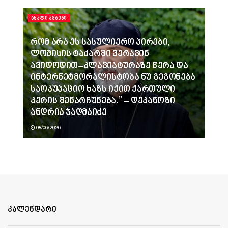
ᲐᲮᲐᲚᲘ ᲐᲛᲑᲔᲑᲘ
რომ არა ეს სასულიერო პირები,
ლომისის ტაძარში ვერავინ
ავიდოდით–კლავიატურაზე წერა და
ინტერნეტმორალისტობა ნუ გეგონება
საოკუპაციო ხაზს იქით ქართული
კერის შენარჩუნება.” – დეკანოზი
ანდრია ჯაღმაიძე
08/06/2026
კალენდარი