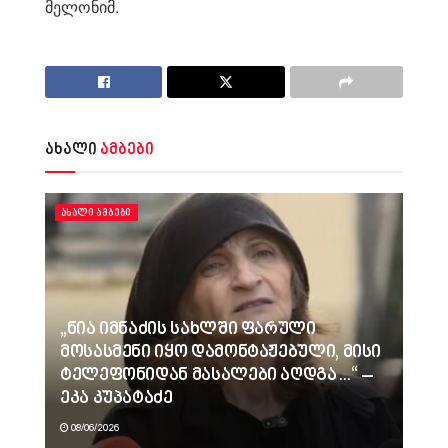
მელონიმ.
ახალი
ამბები
ᲐᲮᲐᲚᲘ ᲐᲛᲑᲔᲑᲘ
„ნია იმნაძის სახლში ფარული
მოსასმენი იყო დამონტაჟებული, მისი
ტელეფონიდან მასალები აღდგა…“ –
ეკა კუპატაძე
08/06/2026