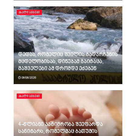
ᲐᲮᲐᲚᲘ ᲐᲛᲑᲔᲑᲘ
დედას, რომელიც შვილის გადარჩენის
მცდელობისას, დინებამ გაიტაცა,
მაშველები ამ დრომდე ეძებენ
08/06/2026
ᲐᲮᲐᲚᲘ ᲐᲛᲑᲔᲑᲘ
4-წლიანი პატიმრობა შეეფარდა
სანიტარს, რომელმაც ბათუმის