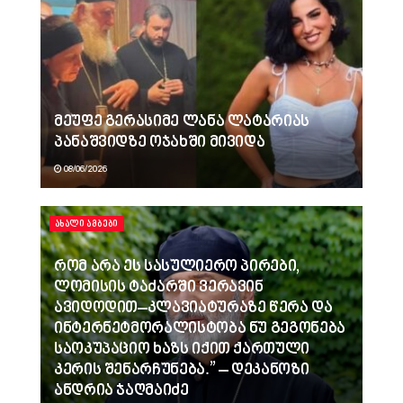
მეუფე გერასიმე ლანა ლატარიას
პანაშვიდზე ოჯახში მივიდა
08/06/2026
ᲐᲮᲐᲚᲘ ᲐᲛᲑᲔᲑᲘ
რომ არა ეს სასულიერო პირები,
ლომისის ტაძარში ვერავინ
ავიდოდით–კლავიატურაზე წერა და
ინტერნეტმორალისტობა ნუ გეგონება
საოკუპაციო ხაზს იქით ქართული
კერის შენარჩუნება.” – დეკანოზი
ანდრია ჯაღმაიძე