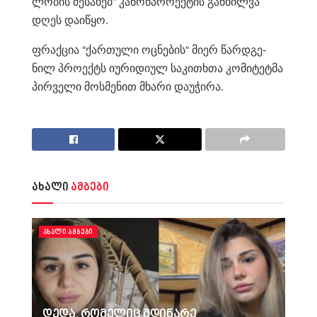
ლო­ბის შე­სა­ხებ” კა­ნონპ­რო­ექ­ტის გან­ხილ­ვა
დღეს და­ი­წყო.
ფრაქ­ცია “ქარ­თუ­ლი ოც­ნე­ბის“ მიერ წარ­დგე­
ნილ პრო­ექტს იუ­რი­დი­ულ სა­კი­თხთა კო­მი­ტეტ­მა
პირ­ვე­ლი მოს­მე­ნით მხა­რი და­უ­ჭი­რა.
ახალი
ამბები
ᲐᲮᲐᲚᲘ ᲐᲛᲑᲔᲑᲘ
დედა, რომელიც მდინარე