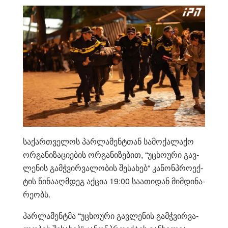
სა­ქარ­თვე­ლოს პარ­ლა­მენ­ტთან სა­მო­ქა­ლა­ქო
ორ­გა­ნი­ზა­ცი­ე­ბის ორ­გა­ნი­ზე­ბით, “უცხო­უ­რი გავ­
ლე­ნის გამჭვირ­ვა­ლო­ბის შე­სა­ხებ“ კა­ნონპ­რო­ექ­
ტის წი­ნა­აღ­მდეგ აქ­ცია 19:00 სა­ა­თი­დან მიმ­დი­ნა­
რე­ობს.
პარ­ლა­მენ­ტმა “უცხო­უ­რი გავ­ლე­ნის გამჭვირ­ვა­