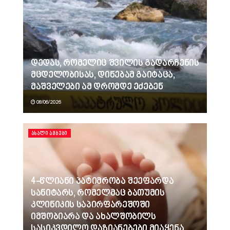
დედას, რომელიც შვილის გადარჩენის
მცდელობისას, დინებამ გაიტაცა,
მაშველები ამ დრომდე ეძებენ
08/06/2026
ᲐᲮᲐᲚᲘ ᲐᲛᲑᲔᲑᲘ
4-წლიანი პატიმრობა შეეფარდა
სანიტარს, რომელმაც ბათუმის
კლინიკის საპირფარეშოში
იმშობიარა და ახალშობილს
სასიკვდილო დაზიანებები მიაყენა