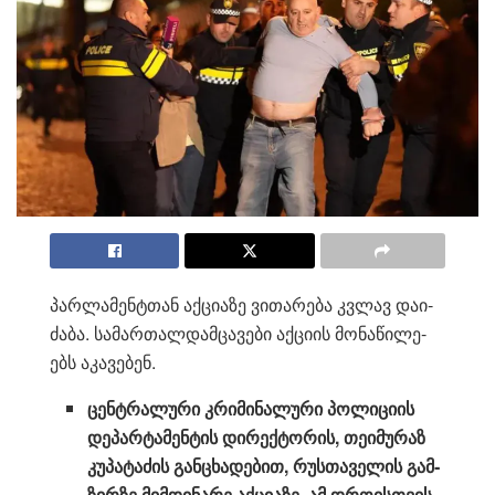
პარ­ლა­მენ­ტთან აქ­ცი­ა­ზე ვი­თა­რე­ბა კვლავ და­ი­
ძა­ბა. სა­მარ­თალ­დამ­ცა­ვე­ბი აქ­ცი­ის მო­ნა­წი­ლე­
ებს აკა­ვე­ბენ.
ცენ­ტრა­ლუ­რი კრი­მი­ნა­ლუ­რი პო­ლი­ცი­ის
დე­პარ­ტა­მენ­ტის დი­რექ­ტო­რის, თე­ი­მუ­რაზ
კუ­პა­ტა­ძის გან­ცხა­დე­ბით, რუს­თა­ვე­ლის გამ­
ზირ­ზე მიმ­დი­ნა­რე აქ­ცი­ა­ზე, ამ დრო­ის­თვის