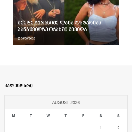
მეუფე გერასიმე ლანა ლატარიას
პანაშვიდზე ოჯახში მივიდა
08/06/2026
კალენდარი
AUGUST 2026
M
T
W
T
F
S
S
1
2