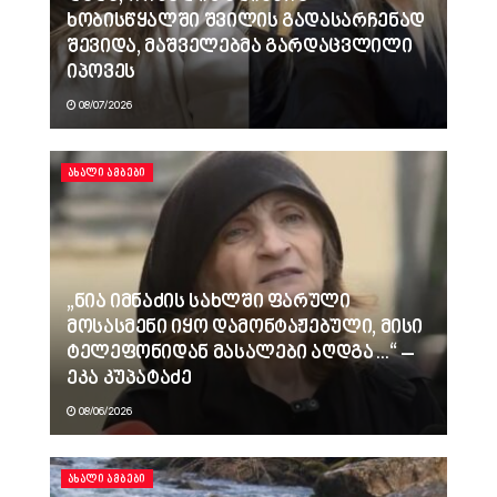
ხობისწყალში შვილის გადასარჩენად
შევიდა, მაშველებმა გარდაცვლილი
იპოვეს
08/07/2026
ᲐᲮᲐᲚᲘ ᲐᲛᲑᲔᲑᲘ
„ნია იმნაძის სახლში ფარული
მოსასმენი იყო დამონტაჟებული, მისი
ტელეფონიდან მასალები აღდგა…“ –
ეკა კუპატაძე
08/06/2026
ᲐᲮᲐᲚᲘ ᲐᲛᲑᲔᲑᲘ