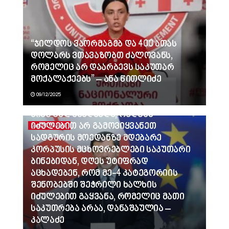
“ჯილდოს ვაორმაგებ და 400 ათას
დოლარს ვთავაზობთ ძალოვანს,
რომელიც არ დაარბევს საკუთარ
მოქალაქეებს” – ანა წითლიძე
09/12/2025
ვინც გვლანძღავდა, რადგან
იძულებით არ გამოვიყვანეთ
ᲐᲮᲐᲚᲘ ᲐᲛᲑᲔᲑᲘ
სადგურის მოედანზე მდებარე
კორპუსის მცხოვრებლები საკუთარი
ბინებიდან, დღეს უტიფრად
აცხადებენ, რომ მე-4 კატეგორიის
შენობებში შეჭრილი ხალხის
იძულებით გაყვანა, რომელიც მათი
საკუთრება არაა, დანაშაულია –
კალაძე