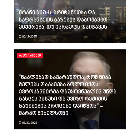
ირანი აშშ-ს, ბრიტანეთსა და
საფრანგეთს ბაზების დაბომბვით
ემუქრება, თუ ისრაელს დაიცავენ
06/14/2025
ᲐᲮᲐᲚᲘ ᲐᲛᲑᲔᲑᲘ
“ნაკლებად სავარაუდოა, რომ ნიკა
მელიას დაკავება ბოლო იყოს,
ევროკავშირმა დაუყოვნებლივ უნდა
გასცეს პასუხი და უვიზო რეჟიმის
გაუქმების პროცესი დაიწყოს“ –
მარკო მიხელსონი
05/30/2025