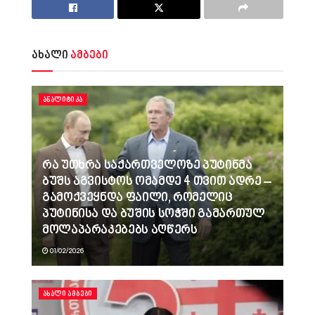
ახალი
ამბები
ᲐᲜᲐᲚᲘᲢᲘᲙᲐ
რა უთხრა საქართველოზე პუტინმა
ბუშს აგვისტოს ომამდე 4 თვით ადრე –
გამოქვეყნდა ფაილი, რომელიც
პუტინისა და ბუშის სოჭში გამართულ
მოლაპარაკებებს აღწერს
01/02/2026
ᲐᲮᲐᲚᲘ ᲐᲛᲑᲔᲑᲘ