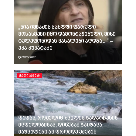
„ნია იმნაძის სახლში ფარული
მოსასმენი იყო დამონტაჟებული, მისი
ტელეფონიდან მასალები აღდგა…“ –
ეკა კუპატაძე
08/06/2026
ᲐᲮᲐᲚᲘ ᲐᲛᲑᲔᲑᲘ
დედას, რომელიც შვილის გადარჩენის
მცდელობისას, დინებამ გაიტაცა,
მაშველები ამ დრომდე ეძებენ