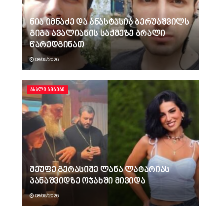
ნია იმნაძე და ანასტასია ბერუაშვილს
გიგა ავალიანის საქმეზე ბრალი
წარედგინათ
08/06/2026
ᲐᲮᲐᲚᲘ ᲐᲛᲑᲔᲑᲘ
მეუფე გერასიმე ლანა ლატარიას
პანაშვიდზე ოჯახში მივიდა
08/06/2026