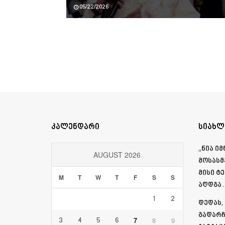
05/22/2026
კალენდარი
სიახლ
„ნია ი
AUGUST 2026
მოსასმ
მისი ტ
M
T
W
T
F
S
S
აღდგა…
1
2
დედას,
გადარჩ
7
8
9
3
4
5
6