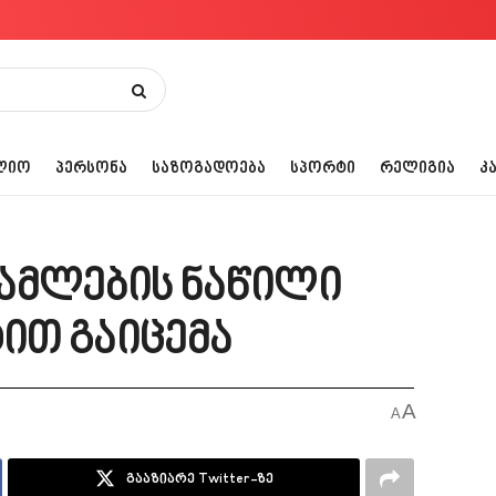
ᲚᲘᲝ
ᲞᲔᲠᲡᲝᲜᲐ
ᲡᲐᲖᲝᲒᲐᲓᲝᲔᲑᲐ
ᲡᲞᲝᲠᲢᲘ
ᲠᲔᲚᲘᲒᲘᲐ
Კ
ამლების ნაწილი
ით გაიცემა
A
A
გააზიარე Twitter-ზე