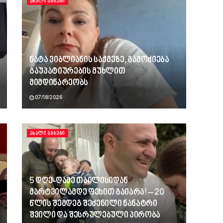
ᲐᲮᲐᲚᲘ ᲐᲛᲑᲔᲑᲘ
ნატა ვიბლიანის საქმეზე, გამოძიება
გაუპატიურების მუხლით
მიმდინარეობს
07/18/2026
ᲐᲮᲐᲚᲘ ᲐᲛᲑᲔᲑᲘ
5 დღე-ღამე თბილისიდან
მარტვილამდე ფეხით გაიარა! – 20
წლის შემდეგ შეძენილი ნანატრი
შვილი და შესრულებული პირობა