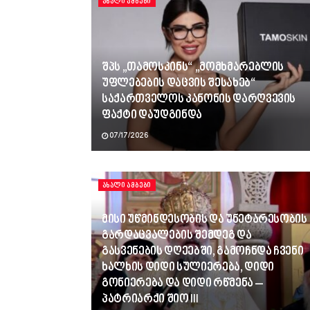
ᲐᲮᲐᲚᲘ ᲐᲛᲑᲔᲑᲘ
შპს „თამოსკინს“ „მომხმარებლის
უფლებების დაცვის შესახებ“
საქართველოს კანონის დარღვევის
ფაქტი დაუდგინდა
07/17/2026
ᲐᲮᲐᲚᲘ ᲐᲛᲑᲔᲑᲘ
მისი უწმინდესობის და უნეტარესობის
გარდაცვალების შემდეგ და
გასვენების დღეებში, გამოჩნდა ჩვენი
ხალხის დიდი სულიერება, დიდი
გონიერება და დიდი რწმენა –
პატრიარქი შიო III