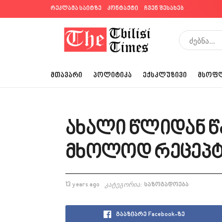
რეკლამა საიტზე
კონტაქტი
ჩვენ შესახებ
ᲛᲗᲐᲕᲐᲠᲘ
ᲞᲝᲚᲘᲢᲘᲙᲐ
ᲔᲥᲡᲙᲚᲣᲖᲘᲕᲘ
ᲛᲡᲝᲤ
ახალი წლიდან წ
მხოლოდ რეცეპტ
13 years ago
კატეგორია:
საზოგადოება
გააზიარე Facebook-ზე