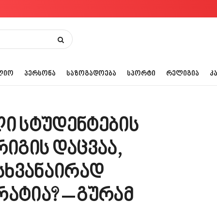
ᲚᲘᲝ
ᲞᲔᲠᲡᲝᲜᲐ
ᲡᲐᲖᲝᲒᲐᲓᲝᲔᲑᲐ
ᲡᲞᲝᲠᲢᲘ
ᲠᲔᲚᲘᲒᲘᲐ
Კ
ლი სტუდენტების
რიგის დაცვაა,
სხვანაირად
რატია? – გურამ