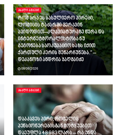
ᲐᲮᲐᲚᲘ ᲐᲛᲑᲔᲑᲘ
რომ არა ეს სასულიერო პირები,
ლომისის ტაძარში ვერავინ
ავიდოდით–კლავიატურაზე წერა და
ინტერნეტმორალისტობა ნუ
გეგონება საოკუპაციო ხაზს იქით
ქართული კერის შენარჩუნება.” –
დეკანოზი ანდრია ჯაღმაიძე
08/06/2026
ᲐᲮᲐᲚᲘ ᲐᲛᲑᲔᲑᲘ
დააკავეს პირი, რომელიც
პენსიონერებისგან მოტყუებით
დაეუფლა 48 983 ლარს – რა უნდა