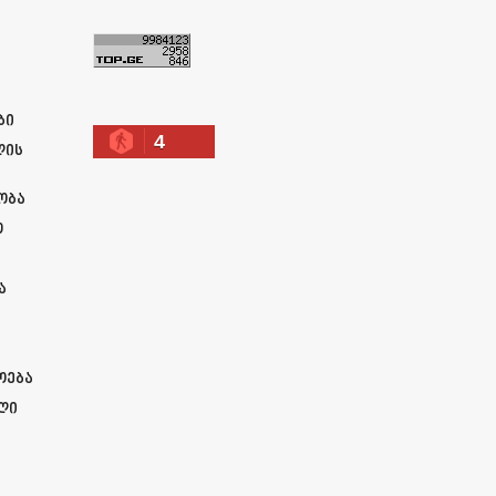
ა
ბი
4
ლის
ობა
ო
ა
ოება
ლი