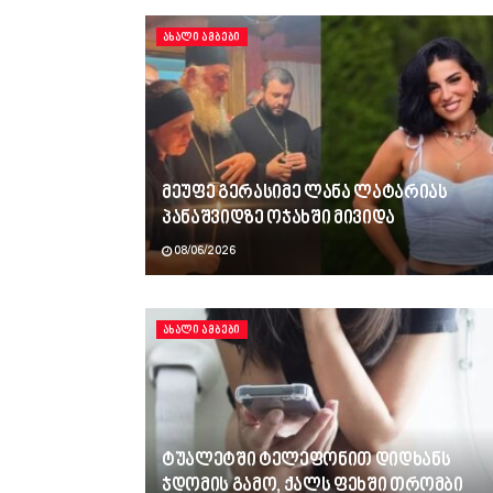
ᲐᲮᲐᲚᲘ ᲐᲛᲑᲔᲑᲘ
მეუფე გერასიმე ლანა ლატარიას
პანაშვიდზე ოჯახში მივიდა
08/06/2026
ᲐᲮᲐᲚᲘ ᲐᲛᲑᲔᲑᲘ
ტუალეტში ტელეფონით დიდხანს
ჯდომის გამო, ქალს ფეხში თრომბი