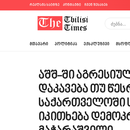
რეკლამა საიტზე
კონტაქტი
ჩვენ შესახებ
ᲛᲗᲐᲕᲐᲠᲘ
ᲞᲝᲚᲘᲢᲘᲙᲐ
ᲔᲥᲡᲙᲚᲣᲖᲘᲕᲘ
ᲛᲡᲝᲤ
აშშ-ში აგრესიუ
დაკავება თუ წეს
საქართველოში 
იკითხება დემოკ