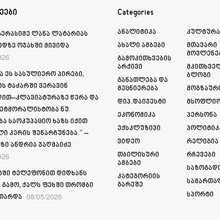
ეები
Categories
Ანალიტიკა
Კულტურ
გერასიმე ლანა ლატარიას
Ახალი Ამბები
Მთავარი
იდზე ოჯახში მივიდა
Მოვლენე
026
Გამოკითხვების
Არქივი
Მკითხვე
ა ეს სასულიერო პირები,
Ბლოგი
Განათლება Და
ს ტაძარში ვერავინ
Მეცნიერება
Მოგზაურ
ით–კლავიატურაზე წერა და
Დიპ.დაიჯესტი
Მსოფლი
ეტმორალისტობა ნუ
Ეკონომიკა
Პერსონა
ბა საოკუპაციო ხაზს იქით
Ექსკლუზივი
Პოლიტიკ
ი კერის შენარჩუნება.” –
Ვიდეო
Რელიგია
ზი ანდრია ჯაღმაიძე
Თბილისური
Რჩევები
026
Ამბები
Საზოგად
ში ტელეფონით დიდხანს
Კატეგორიის
Სამართა
Გარეშე
 გამო, ქალს ფეხში თრომბი
Სპორტი
08/05/2026
თარდა