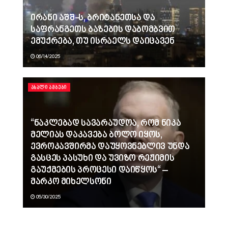
ირანი აშშ-ს, ბრიტანეთსა და
საფრანგეთს ბაზების დაბომბვით
ემუქრება, თუ ისრაელს დაიცავენ
06/14/2025
ᲐᲮᲐᲚᲘ ᲐᲛᲑᲔᲑᲘ
“ნაკლებად სავარაუდოა, რომ ნიკა
მელიას დაკავება ბოლო იყოს,
ევროკავშირმა დაუყოვნებლივ უნდა
გასცეს პასუხი და უვიზო რეჟიმის
გაუქმების პროცესი დაიწყოს“ –
მარკო მიხელსონი
05/30/2025