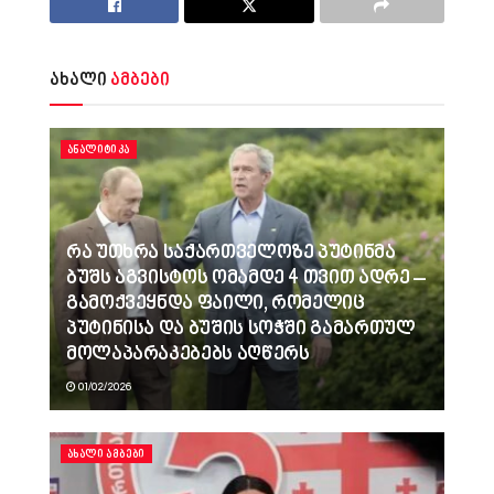
ახალი
ამბები
ᲐᲜᲐᲚᲘᲢᲘᲙᲐ
რა უთხრა საქართველოზე პუტინმა
ბუშს აგვისტოს ომამდე 4 თვით ადრე –
გამოქვეყნდა ფაილი, რომელიც
პუტინისა და ბუშის სოჭში გამართულ
მოლაპარაკებებს აღწერს
01/02/2026
ᲐᲮᲐᲚᲘ ᲐᲛᲑᲔᲑᲘ