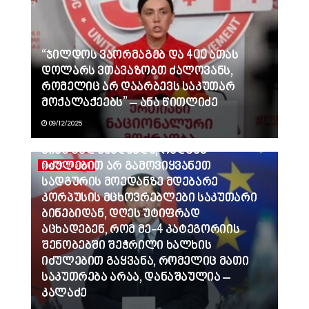
“ჯილდოს ვაორმაგებ და 400 ათას
დოლარს ვთავაზობთ ძალოვანს,
რომელიც არ დაარბევს საკუთარ
მოქალაქეებს” – ანა წითლიძე
09/12/2025
ვინც გვლანძღავდა, რადგან
იძულებით არ გამოვიყვანეთ
ᲐᲮᲐᲚᲘ ᲐᲛᲑᲔᲑᲘ
სადგურის მოედანზე მდებარე
კორპუსის მცხოვრებლები საკუთარი
ბინებიდან, დღეს უტიფრად
აცხადებენ, რომ მე-4 კატეგორიის
შენობებში შეჭრილი ხალხის
იძულებით გაყვანა, რომელიც მათი
საკუთრება არაა, დანაშაულია –
კალაძე