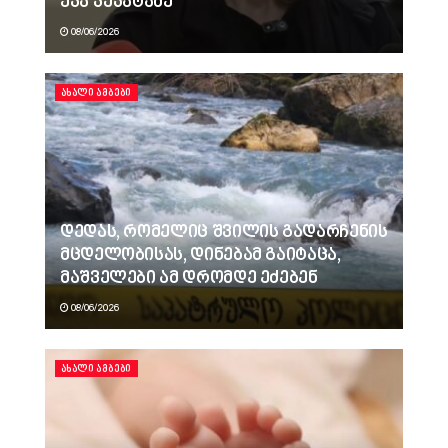
ეკა კუპატაძე
08/06/2026
ᲐᲮᲐᲚᲘ ᲐᲛᲑᲔᲑᲘ
დედას, რომელიც შვილის გადარჩენის
მცდელობისას, დინებამ გაიტაცა,
მაშველები ამ დრომდე ეძებენ
08/06/2026
ᲐᲮᲐᲚᲘ ᲐᲛᲑᲔᲑᲘ