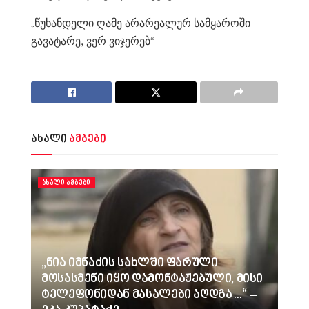
„წუხანდელი ღამე არარეალურ სამყაროში
გავატარე, ვერ ვიჯერებ“
ახალი
ამბები
ᲐᲮᲐᲚᲘ ᲐᲛᲑᲔᲑᲘ
„ნია იმნაძის სახლში ფარული
მოსასმენი იყო დამონტაჟებული, მისი
ტელეფონიდან მასალები აღდგა…“ –