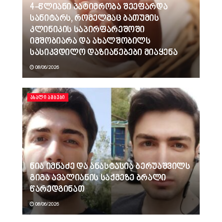
4-წლიანი პატიმრობა შეეფარდა
სანიტარს, რომელმაც ბათუმის
კლინიკის საპირფარეშოში
იმშობიარა და ახალშობილს
სასიკვდილო დაზიანებები მიაყენა
08/06/2026
ᲐᲮᲐᲚᲘ ᲐᲛᲑᲔᲑᲘ
ნია იმნაძე და ანასტასია ბერუაშვილს
გიგა ავალიანის საქმეზე ბრალი
წარედგინათ
08/06/2026