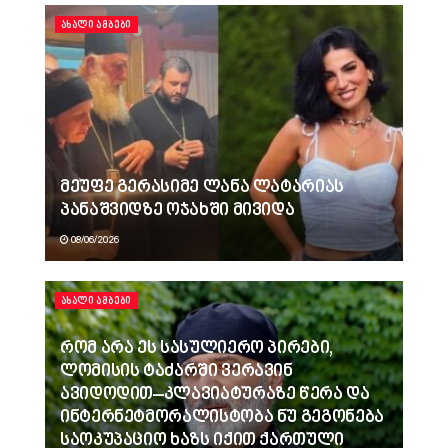
ᲐᲮᲐᲚᲘ ᲐᲛᲑᲔᲑᲘ
მეუფე გერასიმე ლანა ლატარიას
პანაშვიდზე ოჯახში მივიდა
08/06/2026
ᲐᲮᲐᲚᲘ ᲐᲛᲑᲔᲑᲘ
რომ არა ეს სასულიერო პირები,
ლომისის ტაძარში ვერავინ
ავიდოდით–კლავიატურაზე წერა და
ინტერნეტმორალისტობა ნუ გეგონება
საოკუპაციო ხაზს იქით ქართული