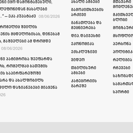
Ახალი Ამბები
Მთავარი
ენი იყო დამონტაჟებული,
Მოვლენე
ელეფონიდან მასალები
Გამოკითხვების
Არქივი
Მკითხვე
08/06/2026
“ – ეკა კუპატაძე
Ბლოგი
Განათლება Და
 რომელიც შვილის
Მეცნიერება
Მოგზაურ
ენის მცდელობისას, დინებამ
Დიპ.დაიჯესტი
Მსოფლი
ა, მაშველები ამ დრომდე
Ეკონომიკა
Პერსონა
08/06/2026
Ექსკლუზივი
Პოლიტიკ
ნი პატიმრობა შეეფარდა
Ვიდეო
Რელიგია
რს, რომელმაც ბათუმის
Თბილისური
Რჩევები
Ამბები
ის საპირფარეშოში
Საზოგად
არა და ახალშობილს
Კატეგორიის
Სამართა
Გარეშე
დილო დაზიანებები მიაყენა
Სპორტი
026