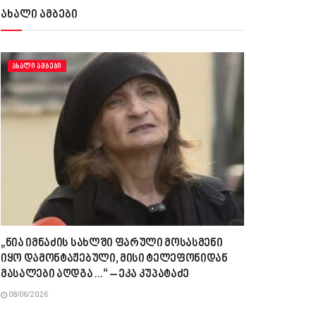
ახალი ამბები
ᲐᲮᲐᲚᲘ ᲐᲛᲑᲔᲑᲘ
„ნია იმნაძის სახლში ფარული მოსასმენი
იყო დამონტაჟებული, მისი ტელეფონიდან
მასალები აღდგა…“ – ეკა კუპატაძე
08/06/2026