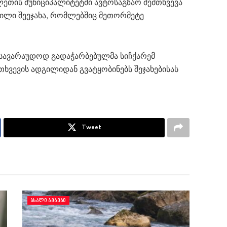
ეთის მუნიციპალიტეტში ავტოსაგზაო შემთხვევა
ბილი შეეჯახა, რომლებშიც მეთორმეტე
 სავარაუდოდ გადაჭარბებულმა სიჩქარემ
ხვევის ადგილიდან გვატყობინებს შეჯახებისას
Tweet
ᲐᲮᲐᲚᲘ ᲐᲛᲑᲔᲑᲘ