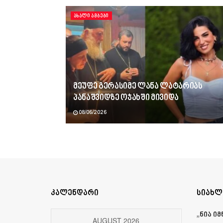
ᲐᲮᲐᲚᲘ ᲐᲛᲑᲔᲑᲘ
მეუფე გერასიმე ლანა ლატარიას
პანაშვიდზე ოჯახში მივიდა
08/06/2026
კალენდარი
სიახლ
„ნია ი
AUGUST 2026