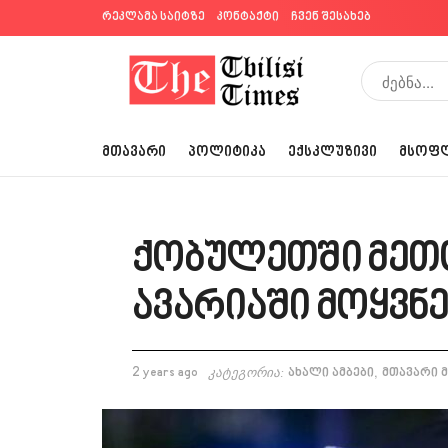
რეკლამა საიტზე
კონტაქტი
ჩვენ შესახებ
ᲛᲗᲐᲕᲐᲠᲘ
ᲞᲝᲚᲘᲢᲘᲙᲐ
ᲔᲥᲡᲙᲚᲣᲖᲘᲕᲘ
ᲛᲡᲝᲤ
ქობულეთში მეთ
ავარიაში მოყვნ
,
2 years ago
კატეგორია:
ახალი ამბები
მთავარი 