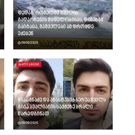
დედას, რომელიც შვილის
გადარჩენის მცდელობისას, დინებამ
გაიტაცა, მაშველები ამ დრომდე
ეძებენ
08/06/2026
ᲐᲮᲐᲚᲘ ᲐᲛᲑᲔᲑᲘ
ნია იმნაძე და ანასტასია ბერუაშვილს
გიგა ავალიანის საქმეზე ბრალი
წარედგინათ
08/06/2026