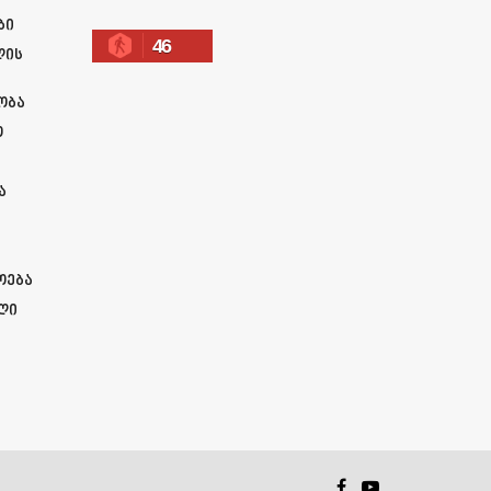
ბი
46
ლის
ობა
ო
ა
ოება
ლი