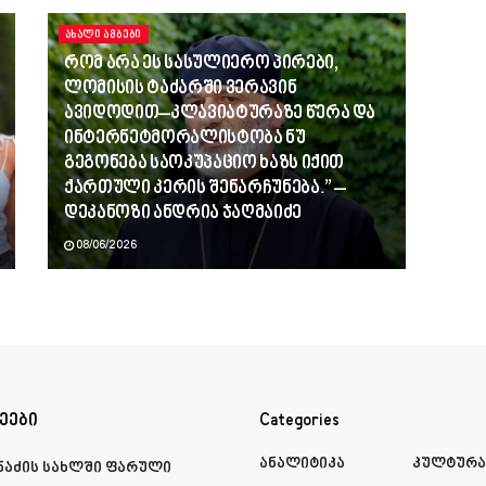
ᲐᲮᲐᲚᲘ ᲐᲛᲑᲔᲑᲘ
რომ არა ეს სასულიერო პირები,
ლომისის ტაძარში ვერავინ
ავიდოდით–კლავიატურაზე წერა და
ინტერნეტმორალისტობა ნუ
გეგონება საოკუპაციო ხაზს იქით
ქართული კერის შენარჩუნება.” –
დეკანოზი ანდრია ჯაღმაიძე
08/06/2026
ეები
Categories
Ანალიტიკა
Კულტურ
მნაძის სახლში ფარული