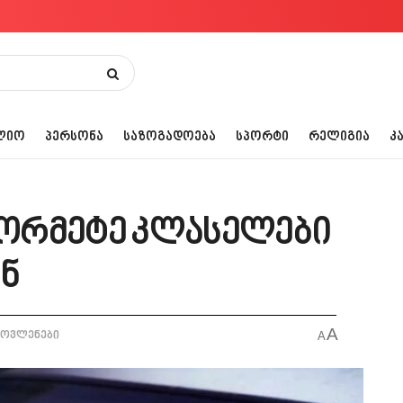
ᲚᲘᲝ
ᲞᲔᲠᲡᲝᲜᲐ
ᲡᲐᲖᲝᲒᲐᲓᲝᲔᲑᲐ
ᲡᲞᲝᲠᲢᲘ
ᲠᲔᲚᲘᲒᲘᲐ
Კ
ორმეტე კლასელები
ენ
A
მოვლენები
A