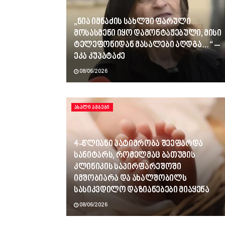
„ნია იმნაძის სახლში ფარული
მოსასმენი იყო დამონტაჟებული, მისი
ტელეფონიდან მასალები აღდგა…“ –
ეკა კუპატაძე
08/06/2026
ᲐᲮᲐᲚᲘ ᲐᲛᲑᲔᲑᲘ
4-წლიანი პატიმრობა შეეფარდა
სანიტარს, რომელმაც ბათუმის
კლინიკის საპირფარეშოში
იმშობიარა და ახალშობილს
სასიკვდილო დაზიანებები მიაყენა
08/06/2026