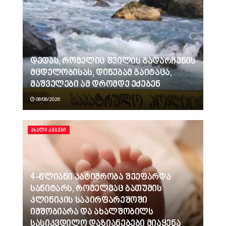
დედას, რომელიც შვილის გადარჩენის
მცდელობისას, დინებამ გაიტაცა,
მაშველები ამ დრომდე ეძებენ
08/06/2026
ᲐᲮᲐᲚᲘ ᲐᲛᲑᲔᲑᲘ
4-წლიანი პატიმრობა შეეფარდა
სანიტარს, რომელმაც ბათუმის
კლინიკის საპირფარეშოში
იმშობიარა და ახალშობილს
სასიკვდილო დაზიანებები მიაყენა