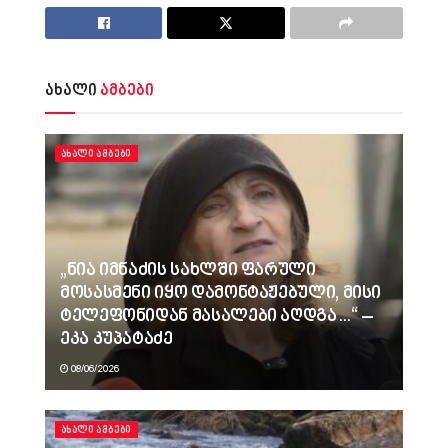
ახალი
ამბები
ᲐᲮᲐᲚᲘ ᲐᲛᲑᲔᲑᲘ
„ნია იმნაძის სახლში ფარული
მოსასმენი იყო დამონტაჟებული, მისი
ტელეფონიდან მასალები აღდგა…“ –
ეკა კუპატაძე
08/06/2026
ᲐᲮᲐᲚᲘ ᲐᲛᲑᲔᲑᲘ