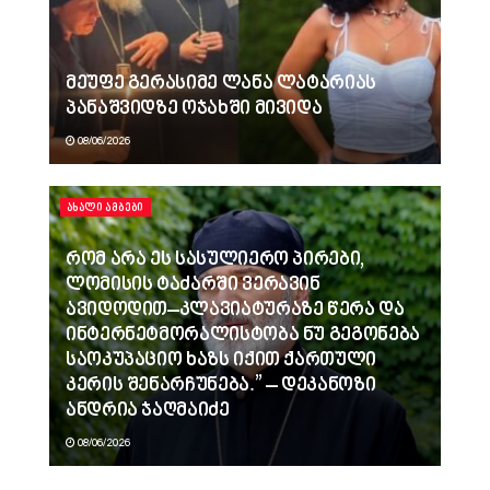
მეუფე გერასიმე ლანა ლატარიას
პანაშვიდზე ოჯახში მივიდა
08/06/2026
ᲐᲮᲐᲚᲘ ᲐᲛᲑᲔᲑᲘ
რომ არა ეს სასულიერო პირები,
ლომისის ტაძარში ვერავინ
ავიდოდით–კლავიატურაზე წერა და
ინტერნეტმორალისტობა ნუ გეგონება
საოკუპაციო ხაზს იქით ქართული
კერის შენარჩუნება.” – დეკანოზი
ანდრია ჯაღმაიძე
08/06/2026